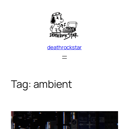
Skip
to
content
deathrockstar
Tag:
ambient