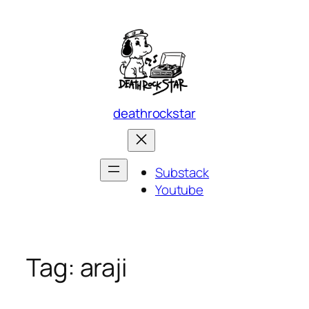
Skip
to
content
deathrockstar
Substack
Youtube
Tag:
araji