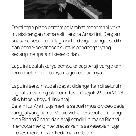
Dentingan piano bertempo lambat menemani vokal
musisi dengan nama asli Hendra Arrazi ini. Dengan
suasana seperti itu, lagu ini terdengar sangat sedih
dan benar-benar cocok untuk pendengar yang
sedang mengalami kesendirian.
Lagu ini adalah karya pembuka bagi Araji yang akan
terus melahirkan banyak lagu kedepannya.
Lagu ini sendiri sudah dapat didengarkan di seluruh
digital streaming platform favorit sejak 23 Juni 2023
klik: https://tidyurl.link/araji .
Selain itu, Araji juga merilis sebuah
music video
pada
tanggal yang sama.
Music video
tersebut dibintangi
oleh Ricard Zhang dan Araji sendiri, dimana Ricard
mencoba menginterpretasikan rasa kesepian juga
proses menemukan kedamaian dalam