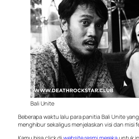
Bali Unite
Beberapa waktu lalu para panitia Bali Unite ya
menghibur sekaligus menjelaskan visi dan misi fes
Kamu bisa click di
website resmi mereka
untuk in