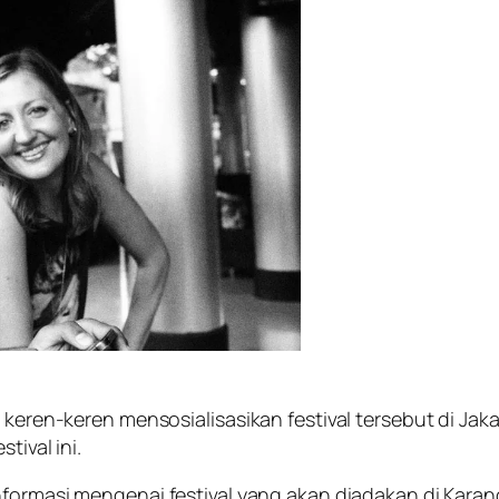
ng keren-keren mensosialisasikan festival tersebut di 
tival ini.
formasi mengenai festival yang akan diadakan di Karang