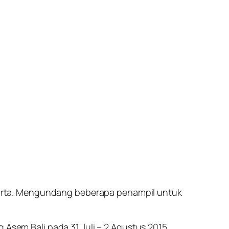
Jakarta. Mengundang beberapa penampil untuk
 Asem Bali pada 31 Juli – 2 Agustus 2015.