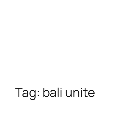
Skip
to
content
Tag:
bali unite