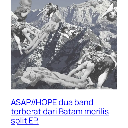
ASAP//HOPE dua band
terberat dari Batam merilis
split EP.