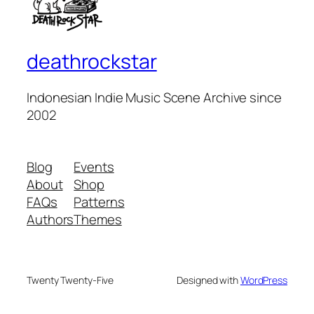
deathrockstar
Indonesian Indie Music Scene Archive since
2002
Blog
Events
About
Shop
FAQs
Patterns
Authors
Themes
Twenty Twenty-Five
Designed with
WordPress