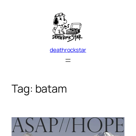
Skip
to
content
deathrockstar
Tag:
batam