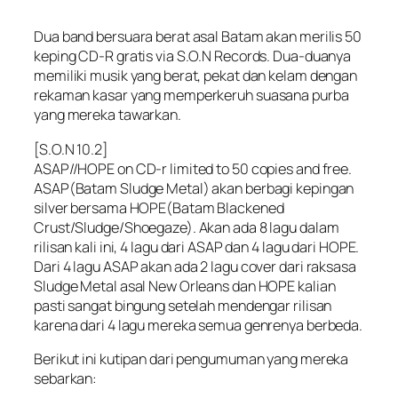
Dua band bersuara berat asal Batam akan merilis 50
keping CD-R gratis via S.O.N Records. Dua-duanya
memiliki musik yang berat, pekat dan kelam dengan
rekaman kasar yang memperkeruh suasana purba
yang mereka tawarkan.
[S.O.N 10.2]
ASAP//HOPE on CD-r limited to 50 copies and free.
ASAP(Batam Sludge Metal) akan berbagi kepingan
silver bersama HOPE(Batam Blackened
Crust/Sludge/Shoegaze). Akan ada 8 lagu dalam
rilisan kali ini, 4 lagu dari ASAP dan 4 lagu dari HOPE.
Dari 4 lagu ASAP akan ada 2 lagu cover dari raksasa
Sludge Metal asal New Orleans dan HOPE kalian
pasti sangat bingung setelah mendengar rilisan
karena dari 4 lagu mereka semua genrenya berbeda.
Berikut ini kutipan dari pengumuman yang mereka
sebarkan: