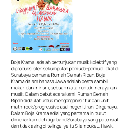
Boja Krama, adalah pertunjukan musik kolektif yang
diproduksi oleh sekumpulan pemuda-pemudi lokal di
Surabaya bernama Rumah Gemah Ripah. Boja
Krama dalam bahasa Jawa adalah pesta sambil
makan dan minum, sebuah niatan untuk merayakan
musik. Dalam debut acara kami, Rumah Gemah
Ripah didaulat untuk mengorganisir tur dari unit
math-rock/progressive asal negeri Jiran, Dirgahayu.
Dalam Boja Krama edisi yang pertama ini turut
dimeriahkan oleh tiga band Surabaya yang potensial
dan tidak asing di telinga, yaitu Silampukau, Hawk,