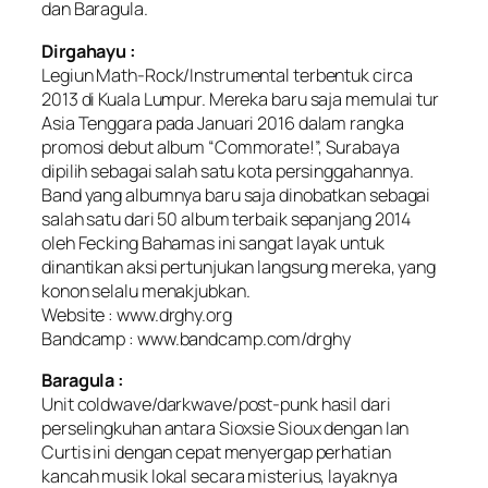
dan Baragula.
Dirgahayu :
Legiun Math-Rock/Instrumental terbentuk circa
2013 di Kuala Lumpur. Mereka baru saja memulai tur
Asia Tenggara pada Januari 2016 dalam rangka
promosi debut album “Commorate!”, Surabaya
dipilih sebagai salah satu kota persinggahannya.
Band yang albumnya baru saja dinobatkan sebagai
salah satu dari 50 album terbaik sepanjang 2014
oleh Fecking Bahamas ini sangat layak untuk
dinantikan aksi pertunjukan langsung mereka, yang
konon selalu menakjubkan.
Website : www.drghy.org
Bandcamp : www.bandcamp.com/drghy
Baragula :
Unit coldwave/darkwave/post-punk hasil dari
perselingkuhan antara Sioxsie Sioux dengan Ian
Curtis ini dengan cepat menyergap perhatian
kancah musik lokal secara misterius, layaknya