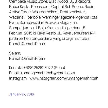
Cempaka Music Store, Blackwood, SUB Record,
Bubur Karta, Ronascent, Capital Sub Scene, Radio
Active Force, Wastedrockers, Deathrockstar,
Wacana Hiperbola, Warning Magazine, Agenda Kota,
Event Surabaya, dan Provoke Magazine.
Sampai jumpa di Boja Krama edisi perdana, 5
Februari 2015 di Kaya Resto, JL. Raya Jemursari 144,
pada perhelatan perdana yang di organisir oleh
Rumah Gemah Ripah.
Salam,
Rumah Gemah Ripah
Kontak : +6281252827972 (Reno)
Email : rumahgemahripah@gmail.com
Instagram : www.instagram.com/rumahgemahripah
January 27, 2016