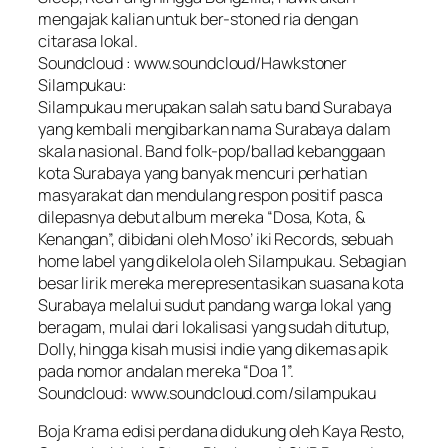
mengajak kalian untuk ber-stoned ria dengan
citarasa lokal.
Soundcloud : www.soundcloud/Hawkstoner
Silampukau:
Silampukau merupakan salah satu band Surabaya
yang kembali mengibarkan nama Surabaya dalam
skala nasional. Band folk-pop/ballad kebanggaan
kota Surabaya yang banyak mencuri perhatian
masyarakat dan mendulang respon positif pasca
dilepasnya debut album mereka “Dosa, Kota, &
Kenangan”, dibidani oleh Moso’ iki Records, sebuah
home label yang dikelola oleh Silampukau. Sebagian
besar lirik mereka merepresentasikan suasana kota
Surabaya melalui sudut pandang warga lokal yang
beragam, mulai dari lokalisasi yang sudah ditutup,
Dolly, hingga kisah musisi indie yang dikemas apik
pada nomor andalan mereka “Doa 1”.
Soundcloud: www.soundcloud.com/silampukau
Boja Krama edisi perdana didukung oleh Kaya Resto,