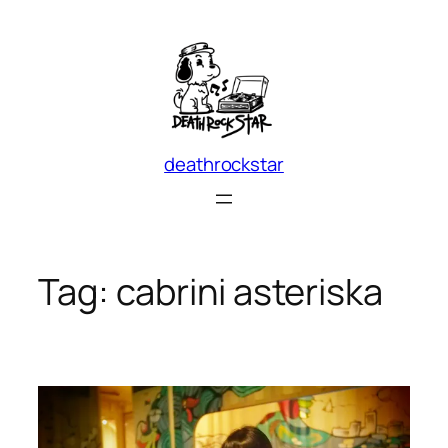
Skip
to
content
deathrockstar
Tag:
cabrini asteriska