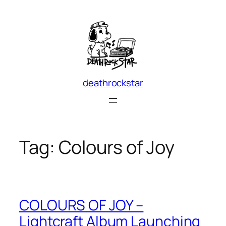
Skip
to
content
deathrockstar
Tag:
Colours of Joy
COLOURS OF JOY –
Lightcraft Album Launching