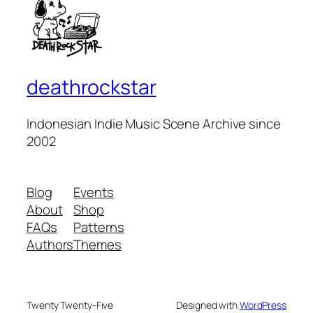
deathrockstar
Indonesian Indie Music Scene Archive since
2002
Blog
Events
About
Shop
FAQs
Patterns
Authors
Themes
Twenty Twenty-Five
Designed with
WordPress