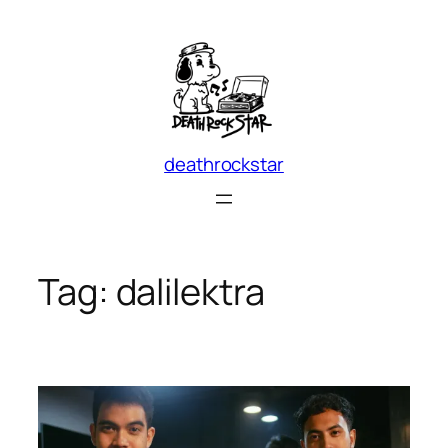
Skip
to
content
deathrockstar
Tag:
dalilektra