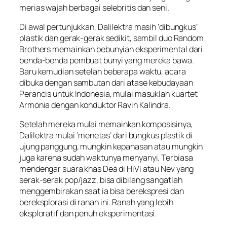
merias wajah berbagai selebritis dan seni.
Di awal pertunjukkan, Dalilektra masih ‘dibungkus’
plastik dan gerak-gerak sedikit, sambil duo Random
Brothers memainkan bebunyian eksperimental dari
benda-benda pembuat bunyi yang mereka bawa.
Baru kemudian setelah beberapa waktu, acara
dibuka dengan sambutan dari atase kebudayaan
Perancis untuk Indonesia, mulai masuklah kuartet
Armonia dengan konduktor Ravin Kalindra.
Setelah mereka mulai memainkan komposisinya,
Dalilektra mulai ‘menetas’ dari bungkus plastik di
ujung panggung, mungkin kepanasan atau mungkin
juga karena sudah waktunya menyanyi. Terbiasa
mendengar suara khas Dea di HiVi atau Nev yang
serak-serak pop/jazz, bisa dibilang sangatlah
menggembirakan saat ia bisa berekspresi dan
bereksplorasi di ranah ini. Ranah yang lebih
eksploratif dan penuh eksperimentasi.