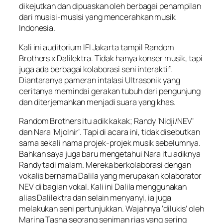
dikejutkan dan dipuaskan oleh berbagai penampilan
dari musisi-musisi yang mencerahkan musik
Indonesia.
Kali ini auditorium IFI Jakarta tampil Random
Brothers x Dalilektra. Tidak hanya konser musik, tapi
juga ada berbagai kolaborasi seni interaktif.
Diantaranya pameran intalasi Ultrasonik yang
ceritanya memindai gerakan tubuh dari pengunjung
dan diterjemahkan menjadi suara yang khas.
Random Brothers itu adik kakak; Randy ‘Nidji/NEV’
dan Nara ‘Mjolnir’. Tapi di acara ini, tidak disebutkan
sama sekali nama projek-projek musik sebelumnya.
Bahkan saya juga baru mengetahui Nara itu adiknya
Randy tadi malam. Mereka berkolaborasi dengan
vokalis bernama Dalila yang merupakan kolaborator
NEV di bagian vokal. Kali ini Dalila menggunakan
alias Dalilektra dan selain menyanyi, ia juga
melakukan seni pertunjukkan. Wajahnya ‘dilukis’ oleh
Marina Tasha seorang seniman rias yang sering