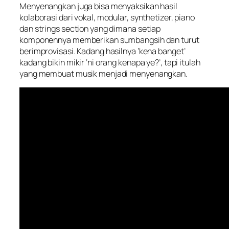
Menyenangkan juga bisa menyaksikan hasil
kolaborasi dari vokal, modular, synthetizer, piano
dan strings section yang dimana setiap
komponennya memberikan sumbangsih dan turut
berimprovisasi. Kadang hasilnya ‘kena banget’
kadang bikin mikir ‘ni orang kenapa ye?’, tapi itulah
yang membuat musik menjadi menyenangkan.