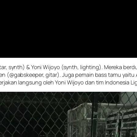
itar, synth) & Yoni Wijoyo (synth, lighting). Mereka be
nsen (@gabskeeper, gitar). Juga pemain bass tamu yait
erjakan langsung oleh Yoni Wijoyo dan tim Indonesia Lig