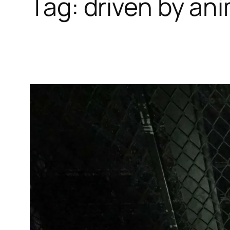
Tag:
driven by an