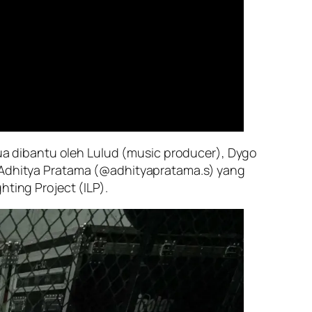
rdua dibantu oleh Lulud (music producer), Dygo
u Adhitya Pratama (@adhityapratama.s) yang
hting Project (ILP).