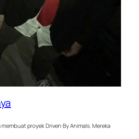
nya
 membuat proyek Driven By Animals. Mereka