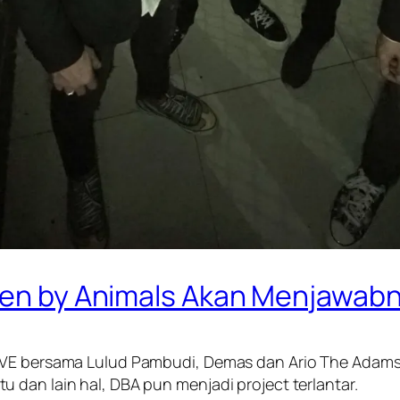
iven by Animals Akan Menjawab
RIVE bersama Lulud Pambudi, Demas dan Ario The Adams
 dan lain hal, DBA pun menjadi project terlantar.