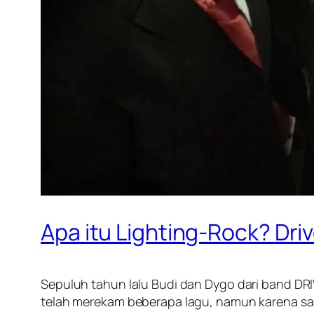
Apa itu Lighting-Rock? Dr
Sepuluh tahun lalu Budi dan Dygo dari band D
telah merekam beberapa lagu, namun karena satu