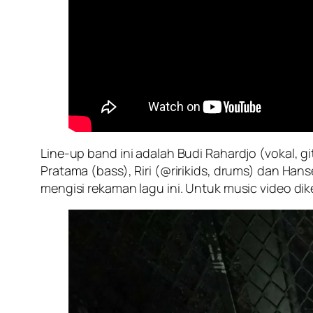
Line-up band ini adalah Budi Rahardjo (vokal, g
Pratama (bass), Riri (@ririkids, drums) dan Ha
mengisi rekaman lagu ini. Untuk music video dik