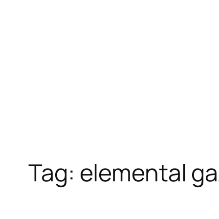
Skip
to
content
Tag:
elemental g