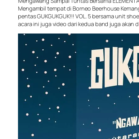
Mengawang Sampai Tuntas Bersama ELEMENTAL 
Mengambil tempat di Borneo Beerhouse Kemang J
pentas GUKGUKGUK!!! VOL. 5 bersama unit shoe
acara ini juga video dari kedua band juga akan d