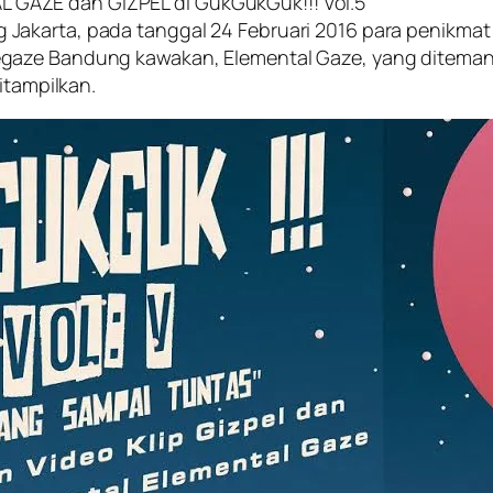
GAZE dan GIZPEL di GukGukGuk!!! Vol.5
akarta, pada tanggal 24 Februari 2016 para penikmat
gaze Bandung kawakan, Elemental Gaze, yang ditemani 
itampilkan.