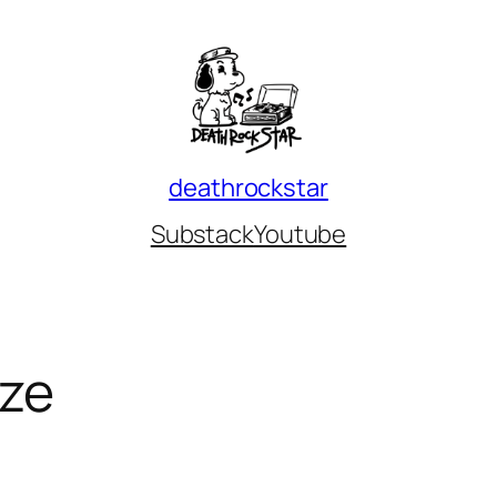
deathrockstar
Substack
Youtube
aze