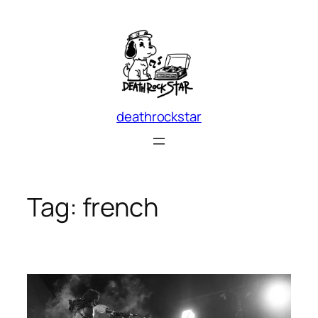
Skip
to
content
deathrockstar
Tag:
french