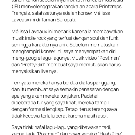
(IFI) menyelenggarakan rangkaian acara Printemps
Français, salah satunya adalah konser Mélissa
Laveaux ini di Taman Suropati.
Mélissa Laveaux ini menarik karena ia membawakan
musik indie rock yang terfusi dengan soul dan funk
sehingga karakternya unik. Sebelum memutuskan
menghampiri konser ini, saya menyempatkan diri
meng-google lagu-lagunya. Musik video “Postman”
dan “Pretty Girl” membuat saya memutuskan harus
menyaksikan live nya.
Ternyata mereka hanya berdua diatas panggung,
dan itu membuat saya semakin penasaran dengan
apa yang akan mereka tunjukan. Padahal
dibeberapa tur yang saya lihat, mereka tampil
dengan formasi lengkap. Tetapi terus terang saya
tidak kecewa terlalu berat karena masih asoi.
Saya tidak hafal lagu-lagu yang dibawakan tadi,
kecuali ada “Postman” dan cover version “Hash Pipe”