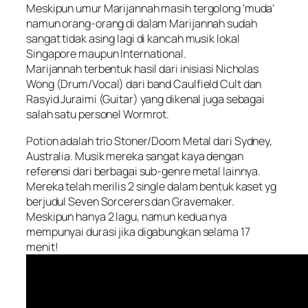
Meskipun umur Marijannah masih tergolong ‘muda’
namun orang-orang di dalam Marijannah sudah
sangat tidak asing lagi di kancah musik lokal
Singapore maupun International.
Marijannah terbentuk hasil dari inisiasi Nicholas
Wong (Drum/Vocal) dari band Caulfield Cult dan
Rasyid Juraimi (Guitar) yang dikenal juga sebagai
salah satu personel Wormrot.
Potion adalah trio Stoner/Doom Metal dari Sydney,
Australia. Musik mereka sangat kaya dengan
referensi dari berbagai sub-genre metal lainnya.
Mereka telah merilis 2 single dalam bentuk kaset yg
berjudul Seven Sorcerers dan Gravemaker.
Meskipun hanya 2 lagu, namun kedua nya
mempunyai durasi jika digabungkan selama 17
menit!