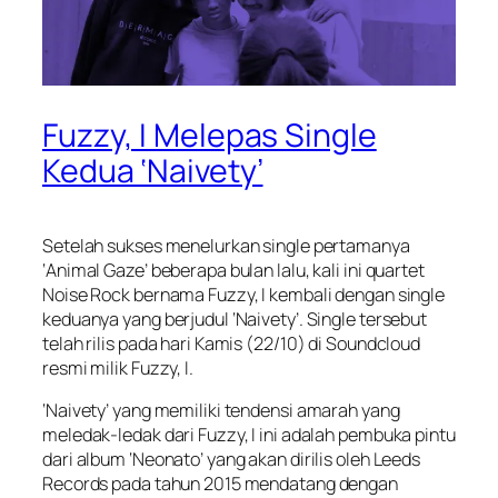
Fuzzy, I Melepas Single
Kedua ‘Naivety’
Setelah sukses menelurkan single pertamanya
‘Animal Gaze’ beberapa bulan lalu, kali ini quartet
Noise Rock bernama Fuzzy, I kembali dengan single
keduanya yang berjudul ‘Naivety’. Single tersebut
telah rilis pada hari Kamis (22/10) di Soundcloud
resmi milik Fuzzy, I.
‘Naivety’ yang memiliki tendensi amarah yang
meledak-ledak dari Fuzzy, I ini adalah pembuka pintu
dari album ‘Neonato’ yang akan dirilis oleh Leeds
Records pada tahun 2015 mendatang dengan