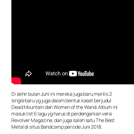
Di akhir bulan Juni ini mereka juga baru merilis 2
single baru yg juga dalam bentuk kaset berjudul
Dead Mountain dan Women of the Wand. Album ini
masuk list 6 lagu yg harus di perdengarkan versi
Revolver Magazine, dan juga salah satu The Best
Metal di situs Bandcamp periode Juni 2018.