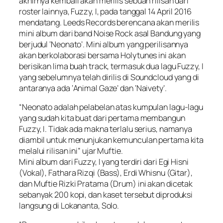
akhirnya kembali akan merilis sebuah rilisan dari
roster lainnya, Fuzzy, I, pada tanggal 14 April 2016
mendatang. Leeds Records berencana akan merilis
mini album dari band Noise Rock asal Bandung yang
berjudul ‘Neonato’. Mini album yang perilisannya
akan berkolaborasi bersama Holytunes ini akan
berisikan lima buah track, termasuk dua lagu Fuzzy, I
yang sebelumnya telah dirilis di Soundcloud yang di
antaranya ada ‘Animal Gaze’ dan ‘Naivety’.
“Neonato adalah pelabelan atas kumpulan lagu-lagu
yang sudah kita buat dari pertama membangun
Fuzzy, I. Tidak ada makna terlalu serius, namanya
diambil untuk menunjukan kemunculan pertama kita
melalui rilisan ini” ujar Muftie.
Mini album dari Fuzzy, I yang terdiri dari Egi Hisni
(Vokal), Fathara Rizqi (Bass), Erdi Whisnu (Gitar),
dan Muftie Rizki Pratama (Drum) ini akan dicetak
sebanyak 200 kopi, dan kaset tersebut diproduksi
langsung di Lokananta, Solo.