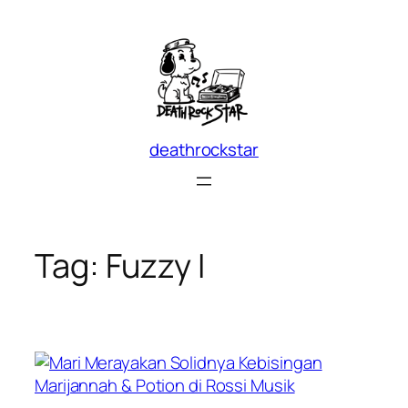
Skip
to
content
deathrockstar
Tag:
Fuzzy I