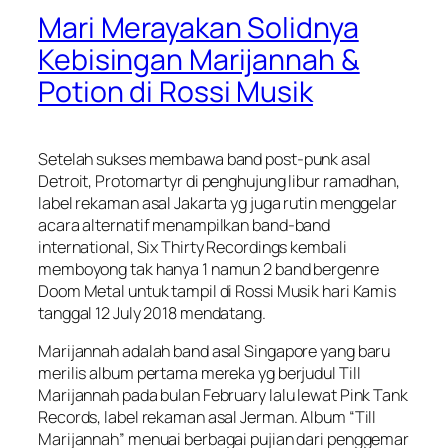
Mari Merayakan Solidnya
Kebisingan Marijannah &
Potion di Rossi Musik
Setelah sukses membawa band post-punk asal
Detroit, Protomartyr di penghujung libur ramadhan,
label rekaman asal Jakarta yg juga rutin menggelar
acara alternatif menampilkan band-band
international, Six Thirty Recordings kembali
memboyong tak hanya 1 namun 2 band bergenre
Doom Metal untuk tampil di Rossi Musik hari Kamis
tanggal 12 July 2018 mendatang.
Marijannah adalah band asal Singapore yang baru
merilis album pertama mereka yg berjudul Till
Marijannah pada bulan February lalu lewat Pink Tank
Records, label rekaman asal Jerman. Album “Till
Marijannah” menuai berbagai pujian dari penggemar