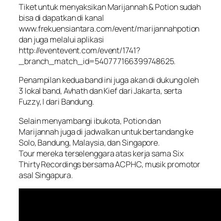
Tiket untuk menyaksikan Marijannah & Potion sudah
bisa di dapatkan di kanal
www.frekuensiantara.com/event/marijannahpotion
dan juga melalui aplikasi
http://eventevent.com/event/1741?
_branch_match_id=540777166399748625.
Penampilan kedua band ini juga akan di dukung oleh
3 lokal band, Avhath dan Kief dari Jakarta, serta
Fuzzy, I dari Bandung.
Selain menyambangi ibukota, Potion dan
Marijannah juga di jadwalkan untuk bertandang ke
Solo, Bandung, Malaysia, dan Singapore.
Tour mereka terselenggara atas kerja sama Six
Thirty Recordings bersama ACPHC, musik promotor
asal Singapura.