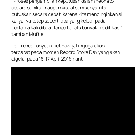
“Proses pengambilan keputusan dalam neonato
secara sonikal maupun visual semuanya kita
putuskan secara cepat, karena kita menginginkan si
karyanya tetep seperti apa yang keluar pada
pertama kali dibuat tanpa terlalu banyak modifikasi”
tambah Muftie.
Dan rencananya, kaset Fuzzy, I ini juga akan
terdapat pada momen Record Store Day yang akan
digelar pada 16-17 April 2016 nanti.