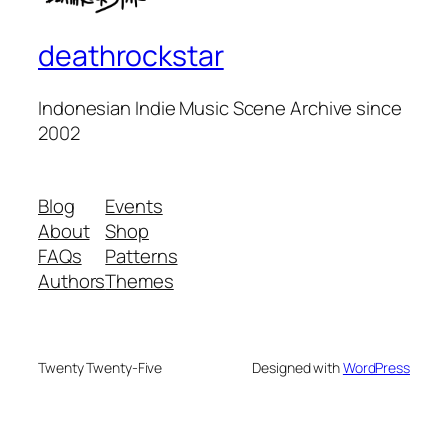
deathrockstar
Indonesian Indie Music Scene Archive since
2002
Blog
Events
About
Shop
FAQs
Patterns
Authors
Themes
Twenty Twenty-Five
Designed with
WordPress