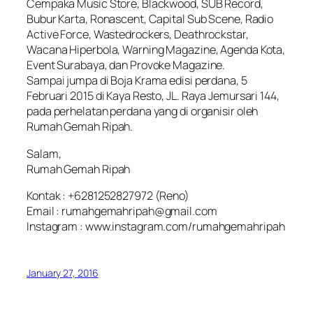
Cempaka Music Store, Blackwood, SUB Record,
Bubur Karta, Ronascent, Capital Sub Scene, Radio
Active Force, Wastedrockers, Deathrockstar,
Wacana Hiperbola, Warning Magazine, Agenda Kota,
Event Surabaya, dan Provoke Magazine.
Sampai jumpa di Boja Krama edisi perdana, 5
Februari 2015 di Kaya Resto, JL. Raya Jemursari 144,
pada perhelatan perdana yang di organisir oleh
Rumah Gemah Ripah.
Salam,
Rumah Gemah Ripah
Kontak : +6281252827972 (Reno)
Email : rumahgemahripah@gmail.com
Instagram : www.instagram.com/rumahgemahripah
January 27, 2016