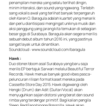
penampilan mereka yang selalu terlihat dingin,
minim interaksi, dan sound yang ngawang. Terlebih
sang vokalis awal yang terlihat banyak terpengaruh
oleh Karen O. Baragula adalah kuartet yang menarik
dan perlu diantisipasi mengingat uniknya musik dan
aksi panggung yang jarang kita temukan di sebagian
besar gigs di Surabaya. Baragula akan segera merilis
sebuah debut album tahun 2016 ini, yang pastinya
sangat layak untuk dinantikan.
Soundcloud : www.soundcloud.com/baragula
Hawk :
Duo stoner/doom asal Surabaya yang baru saja
merilis EP bertajuk Sarwari melalui Beautiful Terror
Records. Hawk menuai banyak good vibes pasca-
peluncuran rilisan format kaset mereka pada
Cassette Store Day 2015. Hawk digawangi oleh
Hengki (Drum) dan Adit (Guitar/Vocal) akan
menyuguhkan sajian distorsi yang berat dan sound
rimba yang terdengar primitif. Bagi kalian pengila
Sleep, Red Fang hingga Bongzilla, Hawk akan