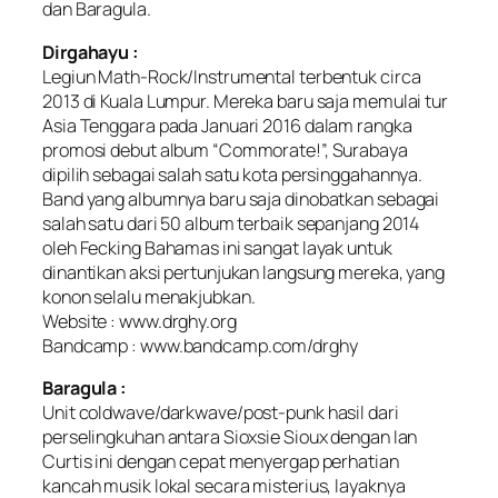
dan Baragula.
Dirgahayu :
Legiun Math-Rock/Instrumental terbentuk circa
2013 di Kuala Lumpur. Mereka baru saja memulai tur
Asia Tenggara pada Januari 2016 dalam rangka
promosi debut album “Commorate!”, Surabaya
dipilih sebagai salah satu kota persinggahannya.
Band yang albumnya baru saja dinobatkan sebagai
salah satu dari 50 album terbaik sepanjang 2014
oleh Fecking Bahamas ini sangat layak untuk
dinantikan aksi pertunjukan langsung mereka, yang
konon selalu menakjubkan.
Website : www.drghy.org
Bandcamp : www.bandcamp.com/drghy
Baragula :
Unit coldwave/darkwave/post-punk hasil dari
perselingkuhan antara Sioxsie Sioux dengan Ian
Curtis ini dengan cepat menyergap perhatian
kancah musik lokal secara misterius, layaknya