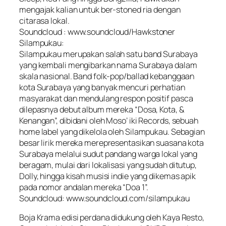
mengajak kalian untuk ber-stoned ria dengan
citarasa lokal.
Soundcloud : www.soundcloud/Hawkstoner
Silampukau:
Silampukau merupakan salah satu band Surabaya
yang kembali mengibarkan nama Surabaya dalam
skala nasional. Band folk-pop/ballad kebanggaan
kota Surabaya yang banyak mencuri perhatian
masyarakat dan mendulang respon positif pasca
dilepasnya debut album mereka “Dosa, Kota, &
Kenangan”, dibidani oleh Moso’ iki Records, sebuah
home label yang dikelola oleh Silampukau. Sebagian
besar lirik mereka merepresentasikan suasana kota
Surabaya melalui sudut pandang warga lokal yang
beragam, mulai dari lokalisasi yang sudah ditutup,
Dolly, hingga kisah musisi indie yang dikemas apik
pada nomor andalan mereka “Doa 1”.
Soundcloud: www.soundcloud.com/silampukau
Boja Krama edisi perdana didukung oleh Kaya Resto,