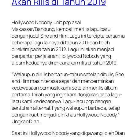
Akan Rilis di Tahun 2019
Hollywood Nobody, unit pop asal
Makassar/Bandung, kembali merilis lagu baru
dengan judul She and Him. Lagu ini tercipta bersama
beberapa lagu lainnya di tahun 2011, dan telah
direkam pada tahun 2012. Lagu ini akan menjadi
pengantar perjalanan Hollywood Nobody yang
album keduanya direncanakan rilis di tahun 2019.
“Walaupun dirilis bertahun-tahun setelah ditulis, She
and Him masih terasa segar dan mencerminkan
kedewasaan bermusik kami setelah merilis álbum
pertama. Inilah yang ingin kami tonjolkan pada lagu-
lagu kami ke depannya. Lagu-lagu pop dengan
sentuhan alternatif yang walaupun berbeda, tetap
dengan kuat menjadi ciri khas Hollywood Nobody.”
Ungkap Dian.
Saat ini Hollywood Nobody yang digawangi oleh Dian