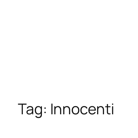
Skip
to
content
Tag:
Innocenti