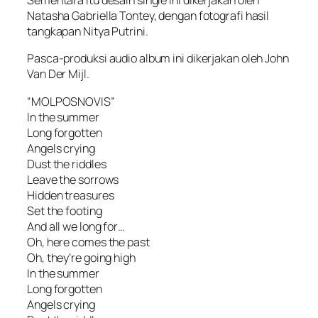
Sementara itu desain single ini dikerjakan oleh
Natasha Gabriella Tontey, dengan fotografi hasil
tangkapan Nitya Putrini.
Pasca-produksi audio album ini dikerjakan oleh John
Van Der Mijl.
“MOLPOSNOVIS”
In the summer
Long forgotten
Angels crying
Dust the riddles
Leave the sorrows
Hidden treasures
Set the footing
And all we long for…
Oh, here comes the past
Oh, they’re going high
In the summer
Long forgotten
Angels crying