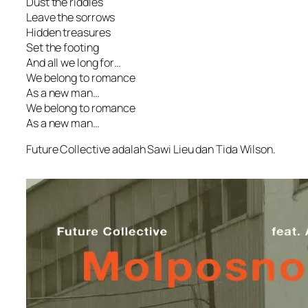
Dust the riddles
Leave the sorrows
Hidden treasures
Set the footing
And all we long for…
We belong to romance
As a new man…
We belong to romance
As a new man…
Future Collective adalah Sawi Lieu dan Tida Wilson.