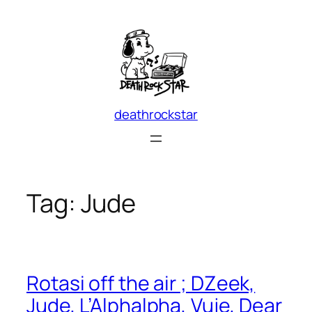
Skip
to
content
deathrockstar
Tag:
Jude
Rotasi off the air ; DZeek,
Jude, L’Alphalpha, Vuje, Dear