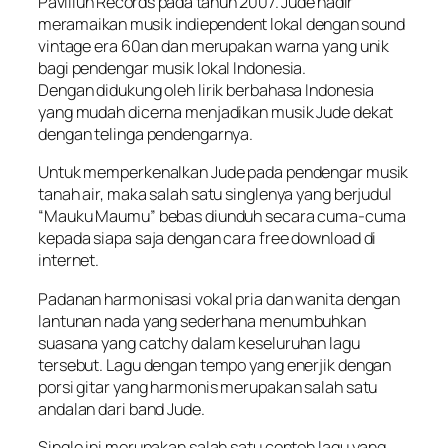
Paviliun Records pada tahun 2007. Jude hadir
meramaikan musik indiependent lokal dengan sound
vintage era 60an dan merupakan warna yang unik
bagi pendengar musik lokal Indonesia.
Dengan didukung oleh lirik berbahasa Indonesia
yang mudah dicerna menjadikan musik Jude dekat
dengan telinga pendengarnya.
Untuk memperkenalkan Jude pada pendengar musik
tanah air, maka salah satu singlenya yang berjudul
“Mauku Maumu” bebas diunduh secara cuma-cuma
kepada siapa saja dengan cara free download di
internet.
Padanan harmonisasi vokal pria dan wanita dengan
lantunan nada yang sederhana menumbuhkan
suasana yang catchy dalam keseluruhan lagu
tersebut. Lagu dengan tempo yang enerjik dengan
porsi gitar yang harmonis merupakan salah satu
andalan dari band Jude.
Single ini merupakan salah satu contoh lagu yang