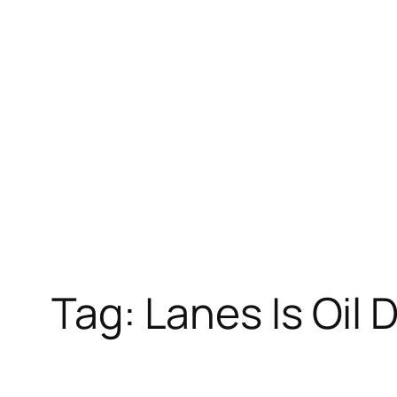
Skip
to
content
Tag:
Lanes Is Oil 