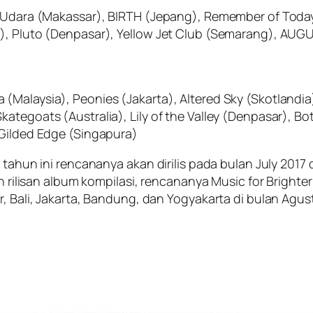
 Udara (Makassar), BIRTH (Jepang), Remember of Today (
t), Pluto (Denpasar), Yellow Jet Club (Semarang), AUG
(Malaysia), Peonies (Jakarta), Altered Sky (Skotland
ategoats (Australia), Lily of the Valley (Denpasar), B
 Gilded Edge (Singapura)
 tahun ini rencananya akan dirilis pada bulan July 2017 
ain rilisan album kompilasi, rencananya Music for Brig
r, Bali, Jakarta, Bandung, dan Yogyakarta di bulan Agus