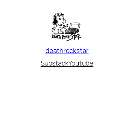
deathrockstar
Substack
Youtube