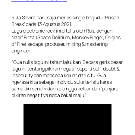
Rula Savira baru saja merilis single berjudul ‘Prison
Break’ pada 13 Agustus 2021.
Lagu electronic rock ini ditulis oleh Rula dengan
Nadif Firza (Space Delirium, Monkey Finger, Origins
of Fire) sebagai produser, mixing & mastering
engineer.
“Gua nulis lagu ini tahun lalu, kan. Secara garis besar
lagu ini tentang pikiran negatif seperti self-doubt &
insecurity dan mencoba keluar dari situ. Gua
ngerasa kita sebagai individu suka terlalu keras
sama diri sendiri dan kalo ngga keluar dari ‘penjara’
pikiran negatif ya ngga bakal maju.”