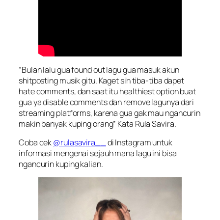
“Bulan lalu gua found out lagu gua masuk akun
shitposting musik gitu. Kaget sih tiba-tiba dapet
hate comments, dan saat itu healthiest option buat
gua ya disable comments dan remove lagunya dari
streaming platforms, karena gua gak mau ngancurin
makin banyak kuping orang” Kata Rula Savira.
Coba cek
@rulasavira__
di Instagram untuk
informasi mengenai sejauh mana lagu ini bisa
ngancurin kuping kalian.