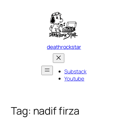
Skip
to
content
deathrockstar
Substack
Youtube
Tag:
nadif firza