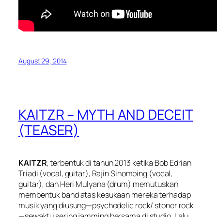
August 29, 2014
KAITZR – MYTH AND DECEIT
(TEASER)
KAITZR
, terbentuk di tahun 2013 ketika Bob Edrian
Triadi (vocal, guitar), Rajin Sihombing (vocal,
guitar), dan Heri Mulyana (drum) memutuskan
membentuk band atas kesukaan mereka terhadap
musik yang diusung—psychedelic rock/ stoner rock
—sewaktu sering
jamming
bersama di studio. Lalu