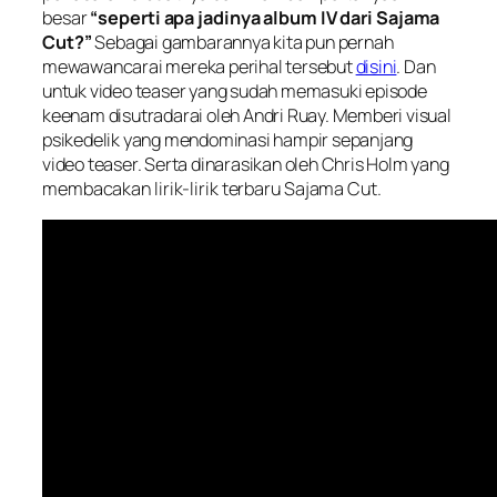
besar
“seperti apa jadinya album IV dari Sajama
Cut?”
Sebagai gambarannya kita pun pernah
mewawancarai mereka perihal tersebut
disini
. Dan
untuk video teaser yang sudah memasuki episode
keenam disutradarai oleh Andri Ruay. Memberi visual
psikedelik yang mendominasi hampir sepanjang
video teaser. Serta dinarasikan oleh Chris Holm yang
membacakan lirik-lirik terbaru Sajama Cut.