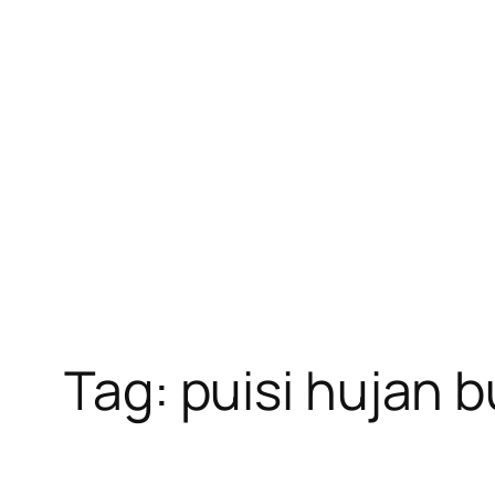
Skip
to
content
Tag:
puisi hujan b