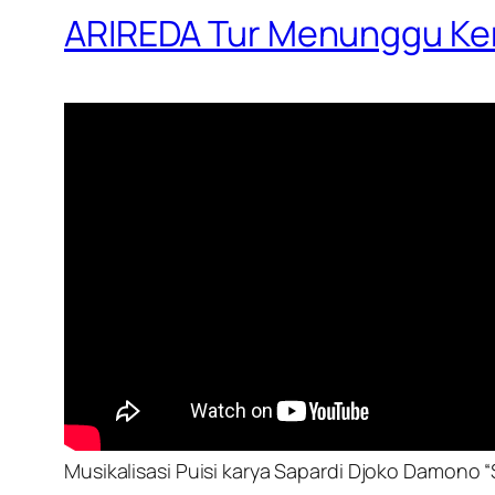
ARIREDA Tur Menunggu K
Musikalisasi Puisi karya Sapardi Djoko Damono “S