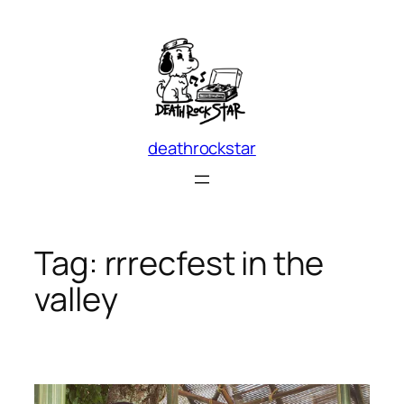
Skip
to
content
deathrockstar
Tag:
rrrecfest in the
valley