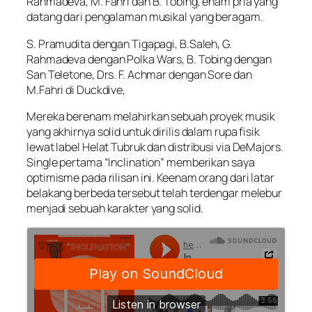
Rahmadeva, M. Fahri dan B. Tobing, enam pria yang
datang dari pengalaman musikal yang beragam.
S. Pramudita dengan Tigapagi, B.Saleh, G.
Rahmadeva dengan Polka Wars, B. Tobing dengan
San Teletone, Drs. F. Achmar dengan Sore dan
M.Fahri di Duckdive,
Mereka berenam melahirkan sebuah proyek musik
yang akhirnya solid untuk dirilis dalam rupa fisik
lewat label Helat Tubruk dan distribusi via DeMajors.
Single pertama “Inclination” memberikan saya
optimisme pada rilisan ini. Keenam orang dari latar
belakang berbeda tersebut telah terdengar melebur
menjadi sebuah karakter yang solid.