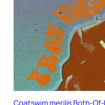
Coatswim merilis Both-Of