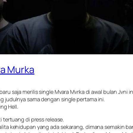
ra Murka
baru saja merilis single Mvara Mvrka di awal bulan Jvni 
ang judulnya sama dengan single pertama ini.
ing Hell.
i tertuang di press release.
realita kehidupan yang ada sekarang, dimana semakin b