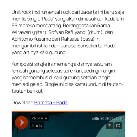
Unit rock instrumental rock dari Jakarta ini baru saja
merilis single ‘Pada’ yang akan dimasukkan kedalam
EP mereka mendatang. Beranggotakan Rama
Wirawan (gitar), Sofyan Refliyandi (drum), dan
Adhitomo Kusumo dari Raksasa (bass) ini
mengambil istilah dari bahasa Sansekerta ‘Pada’
yang artinya kaki gunung.
Komposisi single ini memang akhirnya sesuram
lembah gunung selepas sore hari, sedingin angin
yang berhembus di kaki gunung setelah langit
menjadi gelap. Single ini bisa kamu unduh di tautan-
tautan berikut:
Download
Primata – Pada
.