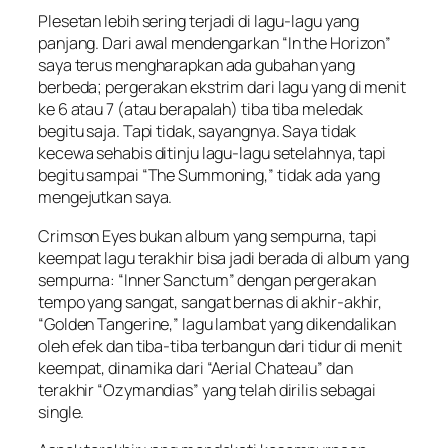
Plesetan lebih sering terjadi di lagu-lagu yang
panjang. Dari awal mendengarkan “In the Horizon”
saya terus mengharapkan ada gubahan yang
berbeda; pergerakan ekstrim dari lagu yang di menit
ke 6 atau 7 (atau berapalah) tiba tiba meledak
begitu saja. Tapi tidak, sayangnya. Saya tidak
kecewa sehabis ditinju lagu-lagu setelahnya, tapi
begitu sampai “The Summoning,” tidak ada yang
mengejutkan saya.
Crimson Eyes
bukan album yang sempurna, tapi
keempat lagu terakhir bisa jadi
berada
di album yang
sempurna: “Inner Sanctum” dengan pergerakan
tempo yang sangat, sangat bernas di akhir-akhir,
“Golden Tangerine,” lagu lambat yang dikendalikan
oleh efek dan tiba-tiba terbangun dari tidur di menit
keempat, dinamika dari “Aerial Chateau” dan
terakhir “Ozymandias” yang telah dirilis sebagai
single.