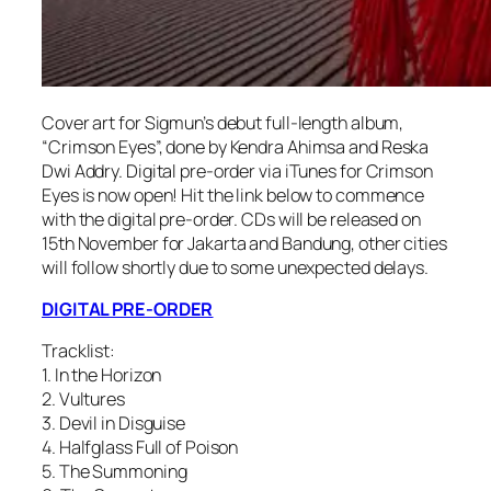
Cover art for Sigmun’s debut full-length album,
“Crimson Eyes”, done by Kendra Ahimsa and Reska
Dwi Addry. Digital pre-order via iTunes for Crimson
Eyes is now open! Hit the link below to commence
with the digital pre-order. CDs will be released on
15th November for Jakarta and Bandung, other cities
will follow shortly due to some unexpected delays.
DIGITAL PRE-ORDER
Tracklist:
1. In the Horizon
2. Vultures
3. Devil in Disguise
4. Halfglass Full of Poison
5. The Summoning