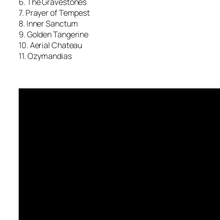
6. The Gravestones
7. Prayer of Tempest
8. Inner Sanctum
9. Golden Tangerine
10. Aerial Chateau
11. Ozymandias