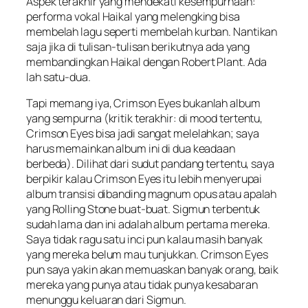
Aspek terakhir yang mendekati kesempurnaan:
performa vokal Haikal yang melengking bisa
membelah lagu seperti membelah kurban. Nantikan
saja jika di tulisan-tulisan berikutnya ada yang
membandingkan Haikal dengan Robert Plant. Ada
lah satu-dua.
Tapi memang iya,
Crimson Eyes
bukanlah album
yang sempurna (kritik terakhir: di
mood
tertentu,
Crimson Eyes
bisa jadi sangat melelahkan; saya
harus memainkan album ini di dua keadaan
berbeda). Dilihat dari sudut pandang tertentu, saya
berpikir kalau
Crimson Eyes
itu lebih menyerupai
album transisi dibanding
magnum opus
atau apalah
yang Rolling Stone buat-buat. Sigmun terbentuk
sudah lama dan ini adalah album pertama mereka.
Saya tidak ragu satu inci pun kalau masih banyak
yang mereka belum mau tunjukkan.
Crimson Eyes
pun saya yakin akan memuaskan banyak orang, baik
mereka yang punya atau tidak punya kesabaran
menunggu keluaran dari Sigmun.