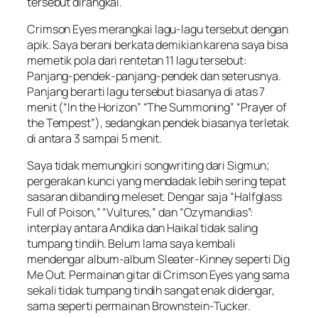
tersebut
dirangkai
.
Crimson Eyes
merangkai lagu-lagu tersebut dengan
apik. Saya berani berkata demikian karena saya bisa
memetik pola dari rentetan 11 lagu tersebut:
Panjang-pendek-panjang-pendek dan seterusnya.
Panjang
berarti lagu tersebut biasanya di atas 7
menit (“In the Horizon” “The Summoning” “Prayer of
the Tempest”), sedangkan
pendek
biasanya terletak
di antara 3 sampai 5 menit.
Saya tidak memungkiri
songwriting
dari Sigmun;
pergerakan kunci yang mendadak lebih sering tepat
sasaran dibanding meleset. Dengar saja “Halfglass
Full of Poison,” “Vultures,” dan “Ozymandias”:
interplay
antara Andika dan Haikal tidak saling
tumpang tindih. Belum lama saya kembali
mendengar album-album Sleater-Kinney seperti
Dig
Me Out
. Permainan gitar di
Crimson Eyes
yang sama
sekali tidak tumpang tindih sangat enak didengar,
sama seperti permainan Brownstein-Tucker.