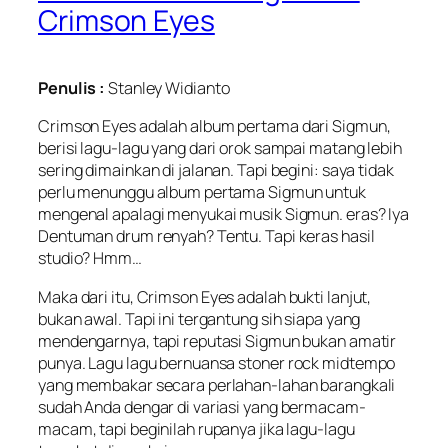
Crimson Eyes
Penulis :
Stanley Widianto
Crimson Eyes
adalah album pertama dari Sigmun,
berisi lagu-lagu yang dari orok sampai matang lebih
sering dimainkan di jalanan. Tapi begini: saya tidak
perlu menunggu album pertama Sigmun untuk
mengenal apalagi menyukai musik Sigmun. eras? Iya
Dentuman drum renyah? Tentu. Tapi keras hasil
studio? Hmm…
Maka dari itu,
Crimson Eyes
adalah bukti lanjut,
bukan awal. Tapi ini tergantung sih siapa yang
mendengarnya, tapi reputasi Sigmun bukan amatir
punya. Lagu lagu bernuansa
stoner rock
midtempo
yang membakar secara perlahan-lahan barangkali
sudah Anda dengar di variasi yang bermacam-
macam, tapi beginilah rupanya jika lagu-lagu