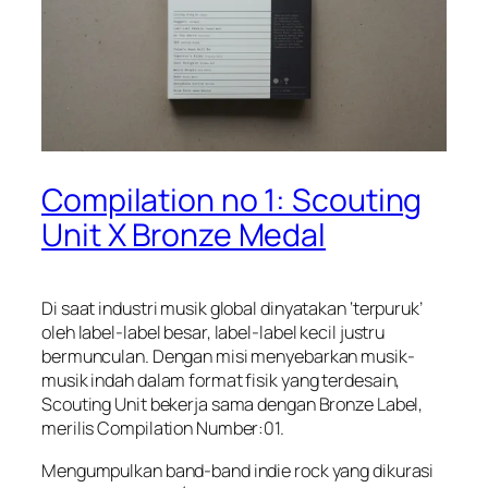
Compilation no 1: Scouting
Unit X Bronze Medal
Di saat industri musik global dinyatakan ‘terpuruk’
oleh label-label besar, label-label kecil justru
bermunculan. Dengan misi menyebarkan musik-
musik indah dalam format fisik yang terdesain,
Scouting Unit bekerja sama dengan Bronze Label,
merilis Compilation Number:01.
Mengumpulkan band-band indie rock yang dikurasi