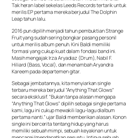
Tak heran label sekelas Leeds Records tertarik untuk
merilis EP pertama mereka berjudul
The Dolphin
Leap
tahun lalu.
2016 pun dipilih menjadi tahun pembuktian Strange
Fruit yang sudah sering bongkar pasang personil
untuk merilis album penuh. Kini Baldi memiliki
formasi yang cukup kuat dalam fondasi band ini.
Masih mengajak Irza Aryadiaz (Drum), Nabil F.
Hiliard (Bass, Vocal), dan menambah Aryandra
Kareem pada departemen gitar.
Sebagai jembatannya, kita menyiarkan single
terbaru mereka berjudul
“Anything That Glows”
secara eksklusif. “Bukan tanpa alasan mengapa
“Anything That Glows”
dipilih sebagai single pertama
kami, lagu ini cukup mewakili lagu-lagu dialbum
pertama nanti.” ujar Baldi memberikan alasan. Konon
single ini bercerita tentang hidup yang harus
memiliki sebuah mimpi, sebuah keyakinan untuk
mencapai/mendapatkan sesuatu. Intinya sebuah