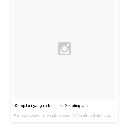
Kompilasi yang saik nih. Tq Scouting Unit
A photo posted by deathrockstar (@deathrockstar.club) on
Jun 