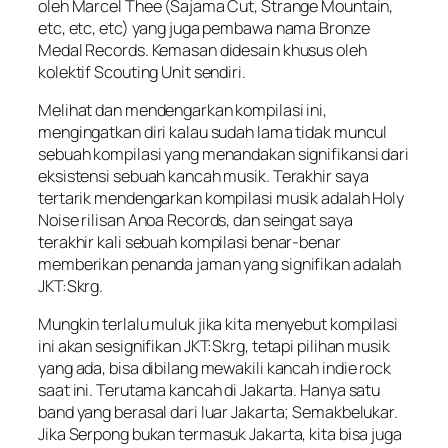
oleh Marcel Thee (Sajama Cut, Strange Mountain,
etc, etc, etc) yang juga pembawa nama Bronze
Medal Records. Kemasan didesain khusus oleh
kolektif Scouting Unit sendiri.
Melihat dan mendengarkan kompilasi ini,
mengingatkan diri kalau sudah lama tidak muncul
sebuah kompilasi yang menandakan signifikansi dari
eksistensi sebuah kancah musik. Terakhir saya
tertarik mendengarkan kompilasi musik adalah Holy
Noise rilisan Anoa Records, dan seingat saya
terakhir kali sebuah kompilasi benar-benar
memberikan penanda jaman yang signifikan adalah
JKT:Skrg.
Mungkin terlalu muluk jika kita menyebut kompilasi
ini akan sesignifikan JKT:Skrg, tetapi pilihan musik
yang ada, bisa dibilang mewakili kancah indie rock
saat ini. Terutama kancah di Jakarta. Hanya satu
band yang berasal dari luar Jakarta; Semakbelukar.
Jika Serpong bukan termasuk Jakarta, kita bisa juga