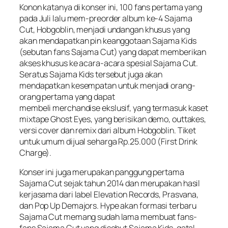
Konon katanya di konser ini, 100 fans pertama yang
pada Juli lalu mem-
preorder
album ke-4 Sajama
Cut,
Hobgoblin
, menjadi undangan khusus yang
akan mendapatkan pin keanggotaan Sajama Kids
(sebutan fans Sajama Cut) yang dapat memberikan
akses khusus ke acara-acara spesial Sajama Cut.
Seratus Sajama Kids tersebut juga akan
mendapatkan kesempatan untuk menjadi orang-
orang pertama yang dapat
membeli
merchandise
ekslusif, yang termasuk kaset
mixtape
Ghost Eyes,
yang berisikan demo, outtakes,
versi cover dan remix dari album
Hobgoblin.
Tiket
untuk umum dijual seharga Rp.25.000 (First Drink
Charge).
Konser ini juga merupakan panggung pertama
Sajama Cut sejak tahun 2014 dan merupakan hasil
kerjasama dari label Elevation Records, Prasvana,
dan Pop Up Demajors.
Hype
akan formasi terbaru
Sajama Cut memang sudah lama membuat fans-
fans Sajama Cut yang disebut Sajama Kids, gatal