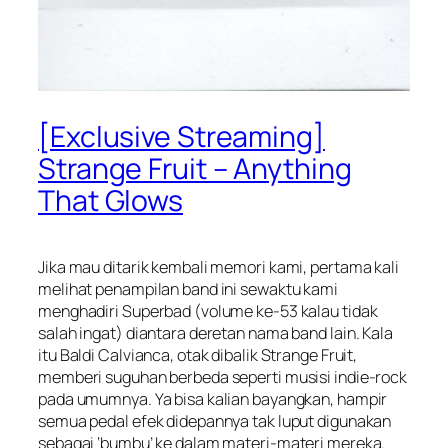
[Exclusive Streaming]
Strange Fruit – Anything
That Glows
Jika mau ditarik kembali memori kami, pertama kali
melihat penampilan band ini sewaktu kami
menghadiri Superbad (volume ke-53 kalau tidak
salah ingat) diantara deretan nama band lain. Kala
itu Baldi Calvianca, otak dibalik Strange Fruit,
memberi suguhan berbeda seperti musisi indie-rock
pada umumnya. Ya bisa kalian bayangkan, hampir
semua pedal efek didepannya tak luput digunakan
sebagai ‘bumbu’ ke dalam materi-materi mereka.