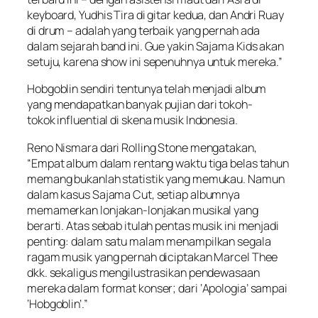
keyboard, Yudhis Tira di gitar kedua, dan Andri Ruay
di drum – adalah yang terbaik yang pernah ada
dalam sejarah band ini. Gue yakin Sajama Kids akan
setuju, karena
show
ini sepenuhnya untuk mereka.”
Hobgoblin
sendiri tentunya telah menjadi album
yang mendapatkan banyak pujian dari tokoh-
tokok
influential
di skena musik Indonesia.
Reno Nismara dari Rolling Stone mengatakan,
“Empat album dalam rentang waktu tiga belas tahun
memang bukanlah statistik yang memukau. Namun
dalam kasus Sajama Cut, setiap albumnya
memamerkan lonjakan-lonjakan musikal yang
berarti. Atas sebab itulah pentas musik ini menjadi
penting: dalam satu malam menampilkan segala
ragam musik yang pernah diciptakan Marcel Thee
dkk. sekaligus mengilustrasikan pendewasaan
mereka dalam format konser; dari ‘Apologia’ sampai
‘Hobgoblin’.”