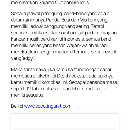
memisahkan Sajama Cut dan Bin Idris.
Secara jadwal panggung, band-band yang ada di
dalam sini hanya Pandai Besi dan Morfem yang
memiliki jadwal panggung yang sering. Tetapi
secara signifikansi dan sumbangsih pada kemajuan
kancah musik berdikari di Indonesia, semua band
memiliki peran yang besar. Wajah-wajah akrab
mereka akan dengan mudah ditemui di setiap event
yang ‘edgy’.
Maka saran saya, jika kamu saat ini dengan sadar
membaca artikel ini di Deathrockstar, ada baiknya
kamu memiliki kompilasi ini. Sebagai penanda masa,
seperti 12 tahun lalu saat band-band indie rajin
merilis sesuatu.
Beli di
www.scoutingunit.com