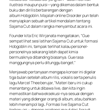
ilustrasi maupun puisi—yang dikemas dalam bentuk
buku dan dirilis berbarengan dengan
album
Hobgoblin
. Majalah online Disorder pun telah
menyiapkan sebuah artikel mendalam tentang
Sajama Cut dalam rangka menyambut acara ini.
Founder kita Eric Wirjanata mengatakan, “Gue
sempat lihat sesi latihan Sajama Cut untuk formasi
Hobgoblin ini, tampak terlihat kalau personel-
personelnya sekarang lebih dapat kimia
bermusiknya dibanding biasanya. Gue rasa
manggungnya perlu ditunggu banget.”
Menjawab pertanyaan mengapa konser ini digelar
tiga bulan setelah album rilis, vokalis serta penulis
lagu Marcel Thee berujar, “Materi baru ini cukup
menantang untuk dibawa live, dan kita ingin
memastikan bahwa eksekusi-nya sesuai dengan
materi yang didengar orang di album, atau bahkan
lebih menampol lagi
.
Formasi live Sajama Cut
terbaru ini – dengan asistensi maut dari Asra di