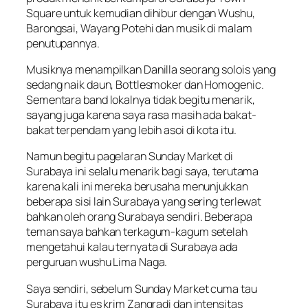
Square untuk kemudian dihibur dengan Wushu,
Barongsai, Wayang Potehi dan musik di malam
penutupannya.
Musiknya menampilkan Danilla seorang solois yang
sedang naik daun, Bottlesmoker dan Homogenic.
Sementara band lokalnya tidak begitu menarik,
sayang juga karena saya rasa masih ada bakat-
bakat terpendam yang lebih asoi di kota itu.
Namun begitu pagelaran Sunday Market di
Surabaya ini selalu menarik bagi saya, terutama
karena kali ini mereka berusaha menunjukkan
beberapa sisi lain Surabaya yang sering terlewat
bahkan oleh orang Surabaya sendiri. Beberapa
teman saya bahkan terkagum-kagum setelah
mengetahui kalau ternyata di Surabaya ada
perguruan wushu Lima Naga.
Saya sendiri, sebelum Sunday Market cuma tau
Surabaya itu es krim Zangradi dan intensitas