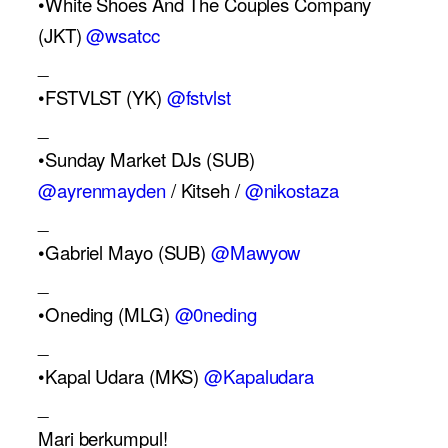
•White Shoes And The Couples Company 
(JKT) 
@wsatcc
_
•FSTVLST (YK) 
@fstvlst
_
•Sunday Market DJs (SUB)
@ayrenmayden
 / Kitseh / 
@nikostaza
_
•Gabriel Mayo (SUB) 
@Mawyow
_
•Oneding (MLG) 
@0neding
_
•Kapal Udara (MKS) 
@Kapaludara
_
Mari berkumpul!