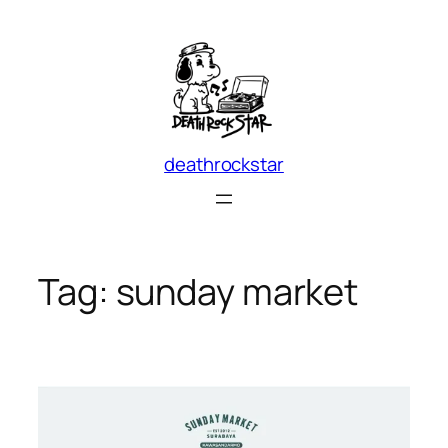
Skip
to
content
deathrockstar
Tag:
sunday market