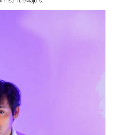
 rilisan DeMajors.