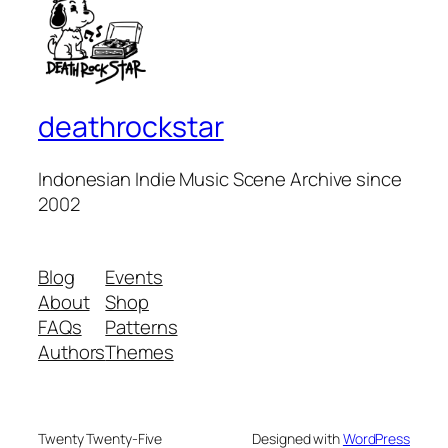
deathrockstar
Indonesian Indie Music Scene Archive since
2002
Blog
Events
About
Shop
FAQs
Patterns
Authors
Themes
Twenty Twenty-Five
Designed with
WordPress