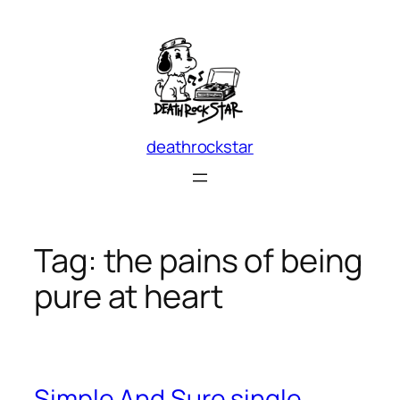
Skip
to
content
deathrockstar
Tag:
the pains of being
pure at heart
Simple And Sure single