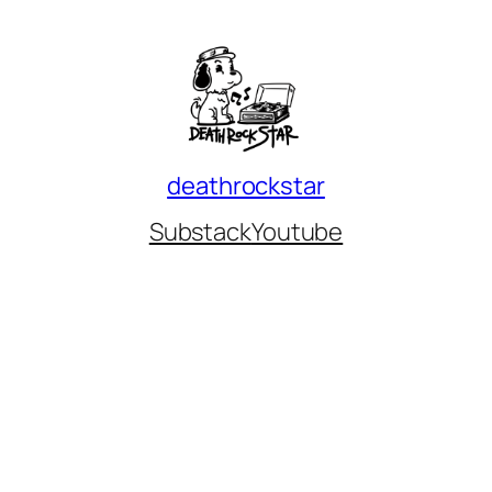
deathrockstar
Substack
Youtube