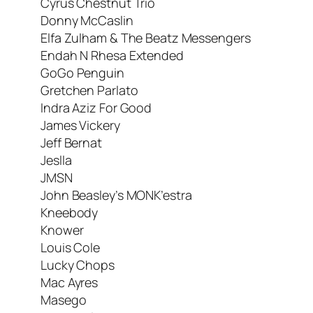
Cyrus Chestnut Trio
Donny McCaslin
Elfa Zulham & The Beatz Messengers
Endah N Rhesa Extended
GoGo Penguin
Gretchen Parlato
Indra Aziz For Good
James Vickery
Jeff Bernat
Jeslla
JMSN
John Beasley’s MONK’estra
Kneebody
Knower
Louis Cole
Lucky Chops
Mac Ayres
Masego