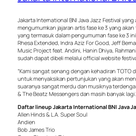
Jakarta International BNI Java Jazz Festival yan
mengumumkan jajaran artis fase ke 3 yang akan 
yang termasuk dalam pengumuman fase ke 3 ini a
Rhesa Extended, Indra Aziz For Good, Jeff Berna
Music Project feat. Andini, Hanin Dhiya, Rahmania
sudah dapat dibeli melalui official website festi
“Kami sangat senang dengan kehadiran TOTO di J
untuk menyaksikan pertunjukan yang akan menjad
suaranya sangat merdu dan musiknya terdengar 
& The Beatz Messengers dan masih banyak lagi.”
Daftar lineup Jakarta International BNI Java J
Allen Hinds & L.A. Super Soul
Andien
Bob James Trio