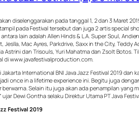
g akan diselenggarakan pada tanggal 1, 2 dan 3 Maret 201
tampil pada Festival tersebut dan juga 2 artis specia
ntara lain adalah Allen Hinds & L.A. Super Soul, Andi
t, Jeslla, Mac Ayres, Parkdrive, Saxx in the City, Teddy
 Astrini dan Trisouls, Yuri Mahatma dan Zsolt Botos. Tik
val di www.javafestivalproduction.com.
akarta International BNI Java Jazz Festival 2019 dan k
i once in a lifetime experience ini. Begitu juga denga
berwarna. Selain itu juga akan ada penampilan yang me
 ujar Dewi Gontha selaku Direktur Utama PT Java Festiv
azz Festival 2019