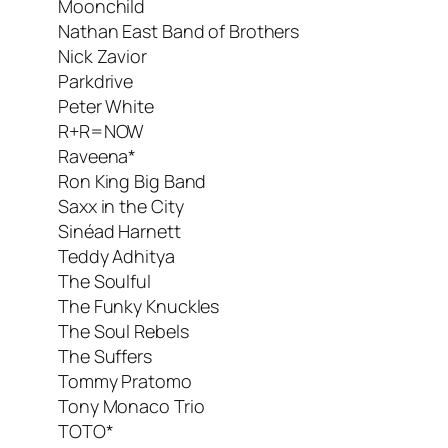
Moonchild
Nathan East Band of Brothers
Nick Zavior
Parkdrive
Peter White
R+R=NOW
Raveena*
Ron King Big Band
Saxx in the City
Sinéad Harnett
Teddy Adhitya
The Soulful
The Funky Knuckles
The Soul Rebels
The Suffers
Tommy Pratomo
Tony Monaco Trio
TOTO*