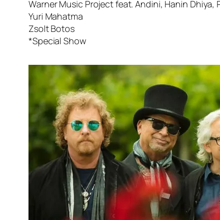
Warner Music Project feat. Andini, Hanin Dhiya, 
Yuri Mahatma
Zsolt Botos
*Special Show