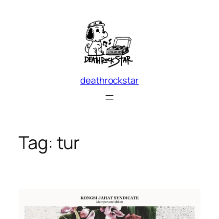
Skip
to
content
deathrockstar
Tag:
tur