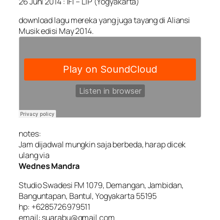
26 Juni 2014 : IFI – LIP (Yogyakarta)
download lagu mereka yang juga tayang di Aliansi
Musik edisi May 2014.
notes:
Jam dijadwal mungkin saja berbeda, harap dicek
ulang via
Wednes Mandra
Studio Swadesi FM 1079, Demangan, Jambidan,
Banguntapan, Bantul, Yogyakarta 55195
hp: +6285726979511
email: suarabu@gmail.com