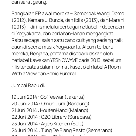
dan sarat gaung.
Rangkaian EP awal mereka – Semerbak Wangi Demo
(2012), Kemarau, Bunda, dan Iblis (2013), dan Marani
(2013) – dirilis melalui berbagai netlabel independen
di Yogyakarta, dan perlahan-lahan mengangkat
Rabu sebagai salah satu band cult yang sedang naik
daun di scene musik Yogyakarta. Album terbaru
mereka, Renjana, pertama disebarluaskan oleh
netlabel kawakan YESNOWAVE pada 2013, sebelum
rilis terbatas dalam format kaset oleh label A Room
With a View dan Sonic Funeral.
Jumpai Rabu di:
19 Juni 2014 : Coffeewar (Jakarta)
20 Juni 2014 : Omuniuum (Bandung)
21 Juni 2014 : HoutenHand (Malang)
22 Juni 2014 : C2O Library (Surabaya)
23 Juni 2014 : Arje’s Kitchen (Solo)
24 Juni 2014 : Tung De Blang Resto (Semarang)