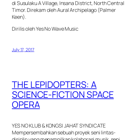
di Susulaku A Village, Insana District, North Central
Timor. Direkam oleh Aural Archipelago (Palmer
Keen).
Dirilis oleh Yes No Wave Music
July 17, 2017
THE LEPIDOPTERS: A
SCIENCE-FICTION SPACE
OPERA
YES NO KLUB & KONGSI JAHAT SYNDICATE
Mempersembahkan sebuah proyek seni lintas-
disiplin yang menampilkan kolaborasi musik, seni