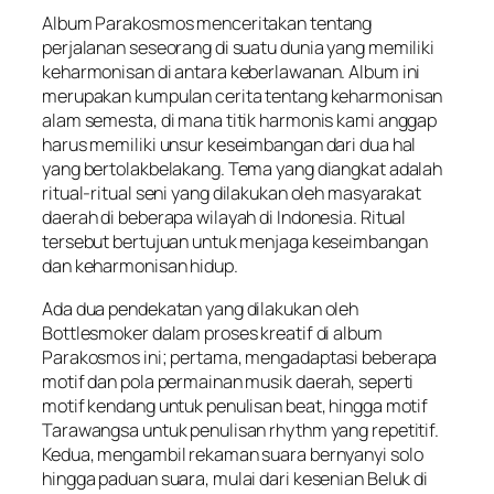
Album Parakosmos menceritakan tentang
perjalanan seseorang di suatu dunia yang memiliki
keharmonisan di antara keberlawanan. Album ini
merupakan kumpulan cerita tentang keharmonisan
alam semesta, di mana titik harmonis kami anggap
harus memiliki unsur keseimbangan dari dua hal
yang bertolakbelakang. Tema yang diangkat adalah
ritual-ritual seni yang dilakukan oleh masyarakat
daerah di beberapa wilayah di Indonesia. Ritual
tersebut bertujuan untuk menjaga keseimbangan
dan keharmonisan hidup.
Ada dua pendekatan yang dilakukan oleh
Bottlesmoker dalam proses kreatif di album
Parakosmos ini; pertama, mengadaptasi beberapa
motif dan pola permainan musik daerah, seperti
motif kendang untuk penulisan beat, hingga motif
Tarawangsa untuk penulisan rhythm yang repetitif.
Kedua, mengambil rekaman suara bernyanyi solo
hingga paduan suara, mulai dari kesenian Beluk di