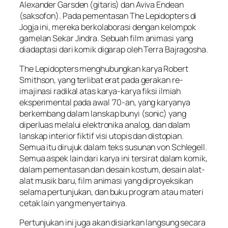
Alexander Garsden (gitaris) dan Aviva Endean
(saksofon). Pada pementasan The Lepidopters di
Jogja ini, mereka berkolaborasi dengan kelompok
gamelan Sekar Jindra. Sebuah film animasi yang
diadaptasi dari komik digarap oleh Terra Bajragosha.
The Lepidopters menghubungkan karya Robert
Smithson, yang terlibat erat pada gerakan re-
imajinasi radikal atas karya-karya fiksi ilmiah
eksperimental pada awal ’70-an, yang karyanya
berkembang dalam lanskap bunyi (sonic) yang
diperluas melalui elektronika analog, dan dalam
lanskap interior fiktif visi utopis dan distopian.
Semua itu dirujuk dalam teks susunan von Schlegell.
Semua aspek lain dari karya ini tersirat dalam komik,
dalam pementasan dan desain kostum, desain alat-
alat musik baru, film animasi yang diproyeksikan
selama pertunjukan, dan buku program atau materi
cetak lain yang menyertainya.
Pertunjukan ini juga akan disiarkan langsung secara