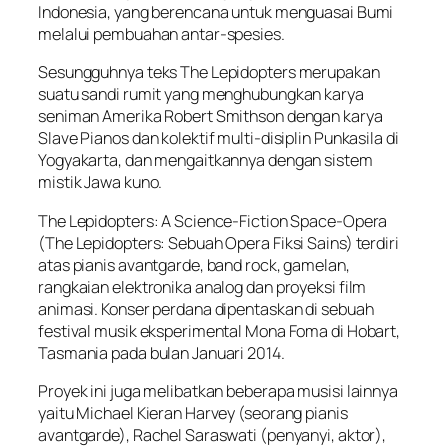
Indonesia, yang berencana untuk menguasai Bumi
melalui pembuahan antar-spesies.
Sesungguhnya teks The Lepidopters merupakan
suatu sandi rumit yang menghubungkan karya
seniman Amerika Robert Smithson dengan karya
Slave Pianos dan kolektif multi-disiplin Punkasila di
Yogyakarta, dan mengaitkannya dengan sistem
mistik Jawa kuno.
The Lepidopters: A Science-Fiction Space-Opera
(The Lepidopters: Sebuah Opera Fiksi Sains) terdiri
atas pianis avantgarde, band rock, gamelan,
rangkaian elektronika analog dan proyeksi film
animasi. Konser perdana dipentaskan di sebuah
festival musik eksperimental Mona Foma di Hobart,
Tasmania pada bulan Januari 2014.
Proyek ini juga melibatkan beberapa musisi lainnya
yaitu Michael Kieran Harvey (seorang pianis
avantgarde), Rachel Saraswati (penyanyi, aktor),