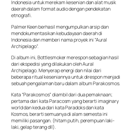
Indonesia untuk merekam kesenian dan alat musik
daerah dalam format audio dengan pendekatan
etnografi.
Palmer Keen berhasil mengumpulkan arsip dan
mendokumentasikan kebudayaan daerah di
Indonesia dan memberi nama proyek ini “Aural
Archipelago”.
Di album ini, Bottlesmoker merespon sebagian hasil
dari ekspedisi yang dilakukan oleh Aural
Archipelago. Menyerap energi dan nilai dari
beberapa ritual keseniannya untuk direspon menjadi
sebuah pengalaman baru dalam album Parakosmos.
Kata “Parakosmos” diambil dari dua pemaknaan;
pertama dari kata Paracosm yang berarti imaginary
world dan kedua dari kata Paradoks dan kata
Kosmos, berarti semuanya di alam semesta ini
memiliki pasangan. (hitam putih, perempuan laki-
laki, gelap terang dll).