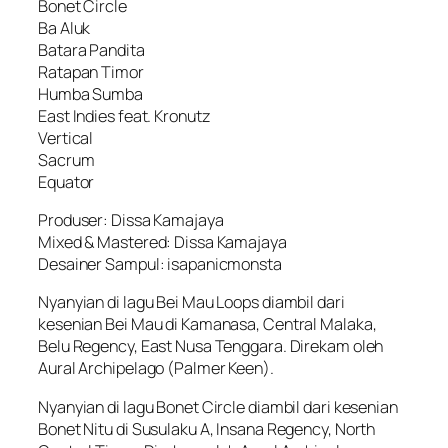
Bonet Circle
Ba Aluk
Batara Pandita
Ratapan Timor
Humba Sumba
East Indies feat. Kronutz
Vertical
Sacrum
Equator
Produser: Dissa Kamajaya
Mixed & Mastered: Dissa Kamajaya
Desainer Sampul: isapanicmonsta
Nyanyian di lagu Bei Mau Loops diambil dari
kesenian Bei Mau di Kamanasa, Central Malaka,
Belu Regency, East Nusa Tenggara. Direkam oleh
Aural Archipelago (Palmer Keen).
Nyanyian di lagu Bonet Circle diambil dari kesenian
Bonet Nitu di Susulaku A, Insana Regency, North