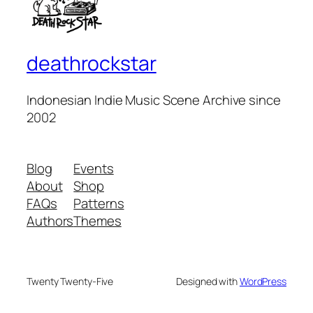
deathrockstar
Indonesian Indie Music Scene Archive since
2002
Blog
Events
About
Shop
FAQs
Patterns
Authors
Themes
Twenty Twenty-Five
Designed with
WordPress