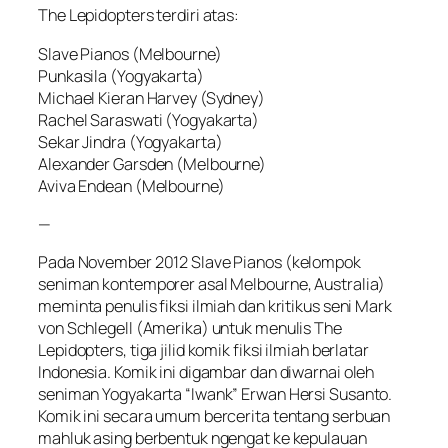
The Lepidopters terdiri atas:
Slave Pianos (Melbourne)
Punkasila (Yogyakarta)
Michael Kieran Harvey (Sydney)
Rachel Saraswati (Yogyakarta)
Sekar Jindra (Yogyakarta)
Alexander Garsden (Melbourne)
Aviva Endean (Melbourne)
—
Pada November 2012 Slave Pianos (kelompok
seniman kontemporer asal Melbourne, Australia)
meminta penulis fiksi ilmiah dan kritikus seni Mark
von Schlegell (Amerika) untuk menulis The
Lepidopters, tiga jilid komik fiksi ilmiah berlatar
Indonesia. Komik ini digambar dan diwarnai oleh
seniman Yogyakarta “Iwank” Erwan Hersi Susanto.
Komik ini secara umum bercerita tentang serbuan
mahluk asing berbentuk ngengat ke kepulauan