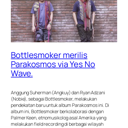
Bottlesmoker merilis
Parakosmos via Yes No
Wave.
Anggung Suherman (Angkuy) dan Ryan Adzani
(Nobie), sebagai Bottlesmoker, melakukan
pendekatan baru untuk album Parakosmos ini. Di
album ini, Bottlesmoker berkolaborasi dengan
Palmer Keen, etnomusikolog asal Amerika yang
melakukan field recording di berbagai wilayah