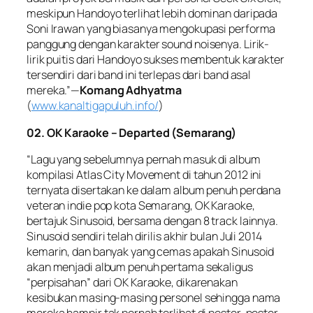
meskipun Handoyo terlihat lebih dominan daripada
Soni Irawan yang biasanya mengokupasi performa
panggung dengan karakter sound noisenya. Lirik-
lirik puitis dari Handoyo sukses membentuk karakter
tersendiri dari band ini terlepas dari band asal
mereka.”—
Komang Adhyatma
(
www.kanaltigapuluh.info/
)
02. OK Karaoke – Departed (Semarang)
“Lagu yang sebelumnya pernah masuk di album
kompilasi Atlas City Movement di tahun 2012 ini
ternyata disertakan ke dalam album penuh perdana
veteran indie pop kota Semarang, OK Karaoke,
bertajuk Sinusoid, bersama dengan 8 track lainnya.
Sinusoid sendiri telah dirilis akhir bulan Juli 2014
kemarin, dan banyak yang cemas apakah Sinusoid
akan menjadi album penuh pertama sekaligus
“perpisahan” dari OK Karaoke, dikarenakan
kesibukan masing-masing personel sehingga nama
mereka hampir tak pernah terlibat di poster-poster