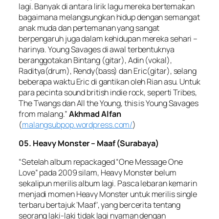
lagi. Banyak di antara lirik lagu mereka bertemakan
bagaimana melangsungkan hidup dengan semangat
anak muda dan pertemanan yang sangat
berpengaruh juga dalam kehidupan mereka sehari –
harinya. Young Savages di awal terbentuknya
beranggotakan Bintang (gitar), Adin (vokal),
Raditya(drum), Rendy(bass) dan Eric(gitar), selang
beberapa waktu Eric di gantikan oleh Rian asu. Untuk
para pecinta sound british indie rock, seperti Tribes,
The Twangs dan All the Young, this is Young Savages
from malang.”
Akhmad Alfan
(
malangsubpop.wordpress.com/
)
05. Heavy Monster – Maaf (Surabaya)
“Setelah album repackaged “One Message One
Love” pada 2009 silam, Heavy Monster belum
sekalipun merilis album lagi. Pasca lebaran kemarin
menjadi momen Heavy Monster untuk merilis single
terbaru bertajuk ‘Maaf’, yang bercerita tentang
seorang laki-laki tidak lagi nyaman dengan