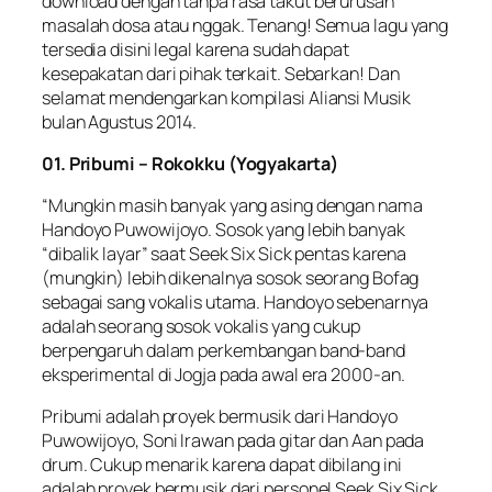
download dengan tanpa rasa takut berurusan
masalah dosa atau nggak. Tenang! Semua lagu yang
tersedia disini legal karena sudah dapat
kesepakatan dari pihak terkait. Sebarkan! Dan
selamat mendengarkan kompilasi Aliansi Musik
bulan Agustus 2014.
01. Pribumi – Rokokku (Yogyakarta)
“Mungkin masih banyak yang asing dengan nama
Handoyo Puwowijoyo. Sosok yang lebih banyak
“dibalik layar” saat Seek Six Sick pentas karena
(mungkin) lebih dikenalnya sosok seorang Bofag
sebagai sang vokalis utama. Handoyo sebenarnya
adalah seorang sosok vokalis yang cukup
berpengaruh dalam perkembangan band-band
eksperimental di Jogja pada awal era 2000-an.
Pribumi adalah proyek bermusik dari Handoyo
Puwowijoyo, Soni Irawan pada gitar dan Aan pada
drum. Cukup menarik karena dapat dibilang ini
adalah proyek bermusik dari personel Seek Six Sick,