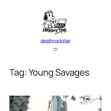
Skip
to
content
deathrockstar
Tag:
Young Savages