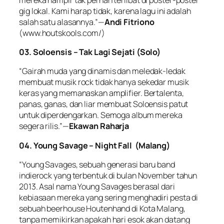
gig lokal. Kami harap tidak, karena lagu ini adalah
salah satu alasannya.”—
Andi Fitriono
(www.houtskools.com/)
03. Soloensis – Tak Lagi Sejati (Solo)
“Gairah muda yang dinamis dan meledak-ledak
membuat musik rock tidak hanya sekedar musik
keras yang memanaskan amplifier. Bertalenta,
panas, ganas, dan liar membuat Soloensis patut
untuk diperdengarkan. Semoga album mereka
segera rilis.”—
Ekawan Raharja
04. Young Savage – Night Fall (Malang)
“Young Savages, sebuah generasi baru band
indierock yang terbentuk di bulan November tahun
2013. Asal nama Young Savages berasal dari
kebiasaan mereka yang sering menghadiri pesta di
sebuah beerhouse Houtenhand di Kota Malang,
tanpa memikirkan apakah hari esok akan datang