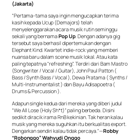
(Jakarta)
“Pertama-tama saya ingin mengucapkan terima
kasih kepada Ucup (Demajors) telah
menyelenggarakan acara musik rutin seminggu
sekali yang bernama
Pop Up
. Dengan adanya gig
tersebut saya berhasil dipertemukan dengan
Elephant Kind. Kwartet indie-rock yang memberi
nuansa baru dalam scene musik lokal. Atau kata
paling tepatnya “refreshing”. Terdiri dari Bam Mastro
(Songwriter / Vocal / Guitar), John Paul Patton (
Bass / Synth Bass / Vocal ), Dewa Pratama ( Synths /
Multi-Instrumentalist ) dan Bayu Adisapoetra (
Drums & Percussion ).
Adapun single kedua dari mereka yang diberi judul
“We All Lose (Holy Sh*t)” paling berbeda. Disini
sedikit diracik irama RnB kekinian. Tak heran kalau
musik yang mereka suguhkan itu berkualitas export.
Dengarkan sendiri kalau tidak percaya.”—
Robby
“Robonggo” Wahyudi Onggo