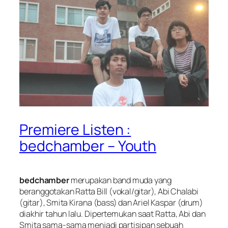
Premiere Listen :
bedchamber – Youth
bedchamber
merupakan band muda yang
beranggotakan Ratta Bill (vokal/gitar), Abi Chalabi
(gitar), Smita Kirana (bass) dan Ariel Kaspar (drum)
diakhir tahun lalu. Dipertemukan saat Ratta, Abi dan
Smita sama-sama menjadi partisipan sebuah