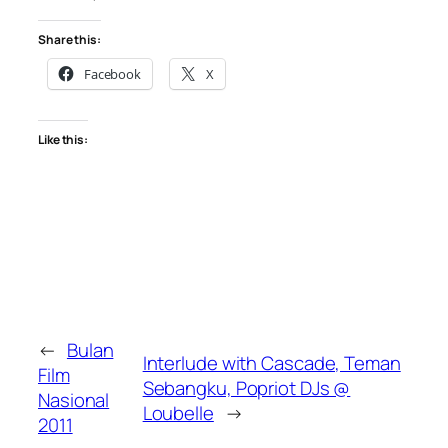
Share this:
Facebook
X
Like this:
←
Bulan
Interlude with Cascade, Teman
Film
Sebangku, Popriot DJs @
Nasional
Loubelle
→
2011