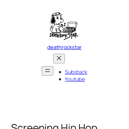
Skip
to
content
deathrockstar
Substack
Youtube
Screening Hip Hop