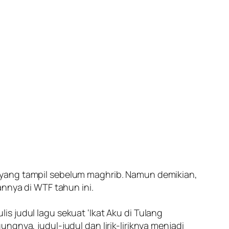
 yang tampil sebelum maghrib. Namun demikian,
annya di WTF tahun ini.
s judul lagu sekuat ‘Ikat Aku di Tulang
gnya, judul-judul dan lirik-liriknya menjadi