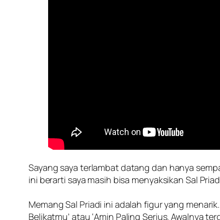
Sayang saya terlambat datang dan hanya sempat
ini berarti saya masih bisa menyaksikan Sal Pri
Memang Sal Priadi ini adalah figur yang menari
Belikatmu’ atau ‘Amin Paling Serius. Awalnya te