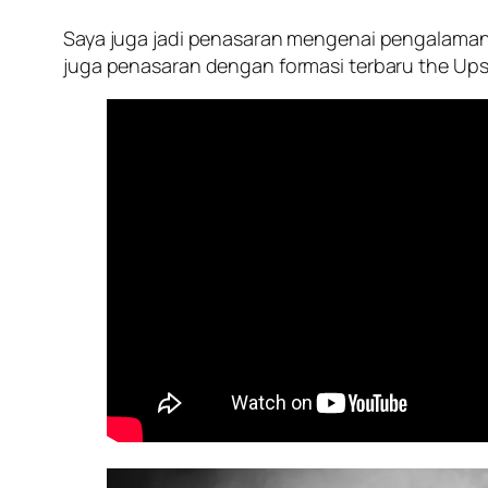
Saya juga jadi penasaran mengenai pengalaman a
juga penasaran dengan formasi terbaru the Upsta