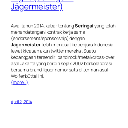
Jägermeister)
Awal tahun 2014, kabar tentang
Seringai
yang telah
menandatangani kontrak kerja sama
(
endorsement/sponsorship
) dengan
Jägermeister
telah mencuat ke penjuru Indonesia,
lewat kicauan akun twitter mereka . Suatu
kebanggaan tersendiri band rock/metal/cross-over
asal Jakarta yang berdiri sejak 2002 berkolaborasi
bersama brand
liquor
nomor satu di Jerman asal
Wolfenbüttel ini.
(more…)
April 2, 2014