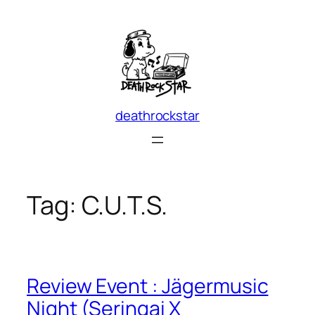
Skip
to
content
deathrockstar
Tag:
C.U.T.S.
Review Event : Jägermusic
Night (Seringai X