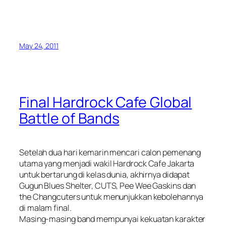
May 24, 2011
Final Hardrock Cafe Global
Battle of Bands
Setelah dua hari kemarin mencari calon pemenang
utama yang menjadi wakil Hardrock Cafe Jakarta
untuk bertarung di kelas dunia, akhirnya didapat
Gugun Blues Shelter, CUTS, Pee Wee Gaskins dan
the Changcuters untuk menunjukkan kebolehannya
di malam final.
Masing-masing band mempunyai kekuatan karakter