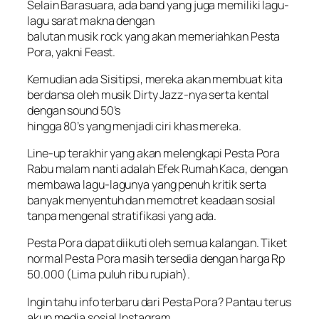
Selain Barasuara, ada band yang juga memiliki lagu-
lagu sarat makna dengan
balutan musik rock yang akan memeriahkan Pesta
Pora, yakni Feast.
Kemudian ada Sisitipsi, mereka akan membuat kita
berdansa oleh musik Dirty Jazz-nya serta kental
dengan sound 50’s
hingga 80’s yang menjadi ciri khas mereka.
Line-up terakhir yang akan melengkapi Pesta Pora
Rabu malam nanti adalah Efek Rumah Kaca, dengan
membawa lagu-lagunya yang penuh kritik serta
banyak menyentuh dan memotret keadaan sosial
tanpa mengenal stratifikasi yang ada.
Pesta Pora dapat diikuti oleh semua kalangan. Tiket
normal Pesta Pora masih tersedia dengan harga Rp
50.000 (Lima puluh ribu rupiah).
Ingin tahu info terbaru dari Pesta Pora? Pantau terus
akun media sosial Instagram