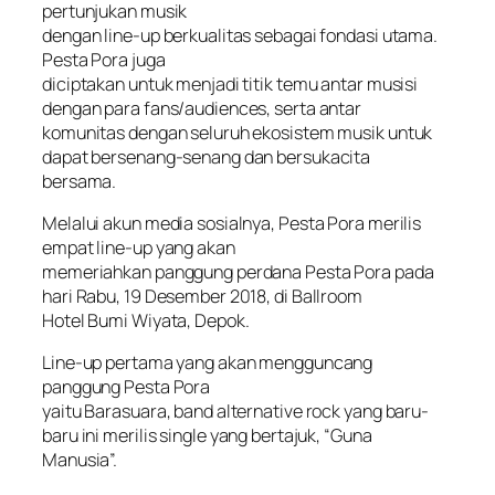
pertunjukan musik
dengan line-up berkualitas sebagai fondasi utama.
Pesta Pora juga
diciptakan untuk menjadi titik temu antar musisi
dengan para fans/audiences, serta antar
komunitas dengan seluruh ekosistem musik untuk
dapat bersenang-senang dan bersukacita
bersama.
Melalui akun media sosialnya, Pesta Pora merilis
empat line-up yang akan
memeriahkan panggung perdana Pesta Pora pada
hari Rabu, 19 Desember 2018, di Ballroom
Hotel Bumi Wiyata, Depok.
Line-up pertama yang akan mengguncang
panggung Pesta Pora
yaitu Barasuara, band alternative rock yang baru-
baru ini merilis single yang bertajuk, “Guna
Manusia”.