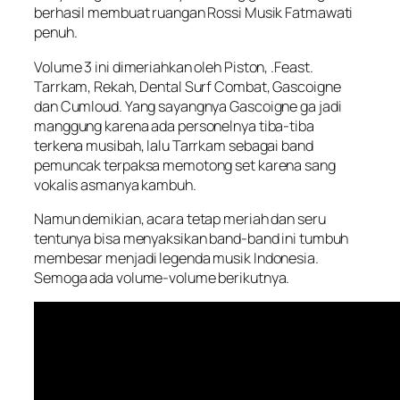
berhasil membuat ruangan Rossi Musik Fatmawati
penuh.
Volume 3 ini dimeriahkan oleh Piston, .Feast.
Tarrkam, Rekah, Dental Surf Combat, Gascoigne
dan Cumloud. Yang sayangnya Gascoigne ga jadi
manggung karena ada personelnya tiba-tiba
terkena musibah, lalu Tarrkam sebagai band
pemuncak terpaksa memotong set karena sang
vokalis asmanya kambuh.
Namun demikian, acara tetap meriah dan seru
tentunya bisa menyaksikan band-band ini tumbuh
membesar menjadi legenda musik Indonesia.
Semoga ada volume-volume berikutnya.