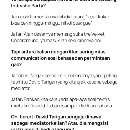
Indische Party?
Jakobus: Komentarnya sih dia bilang “beat kalian
bisa berminggu-minggu nih di otak gue”
Jafar: Alan dasarnya memang suka the Velvet
Underground, ya masuk lah kekupingnya doi
Tapi antara kalian dengan Alan sering
miss
communication
soal bahasa dan permintaan
gak?
Jacobus: Nggak pernah sih, sebenernya yang paling
fasih itu David Tarigan yang kita ajak kesana sebagai
mediator.
Jafar: Bahkan kita kalau ada apa-apa soal teknis
minta ke David dulu baru sampein ke Alan hahaha
Oh, berarti David Tarigan sengaja dibawa
sebagai mediator kalian? Atau dia mengsisi
instrumen di kedua lagu ini?