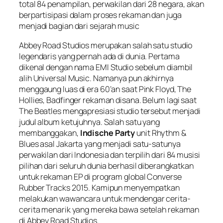
total 84 penampilan, perwakilan dari 28 negara, akan
berpartisipasi dalam proses rekaman dan juga
menjadi bagian dari sejarah music
Abbey Road Studios merupakan salah satu studio
legendaris yang pernah ada di dunia. Pertama
dikenal dengan nama EMI Studio sebelum diambil
alih Universal Music. Namanya pun akhirnya
menggaung luas di era 60’an saat Pink Floyd, The
Hollies, Badfinger rekaman disana. Belum lagi saat
The Beatles mengapresiasi studio tersebut menjadi
judul album ketujuhnya. Salah satu yang
membanggakan,
Indische Party
unit Rhythm &
Blues asal Jakarta yang menjadi satu-satunya
perwakilan dari Indonesia dan terpilih dari 84 musisi
pilihan dari seluruh dunia berhasil diberangkatkan
untuk rekaman EP di program global Converse
Rubber Tracks 2015. Kamipun menyempatkan
melakukan wawancara untuk mendengar cerita-
cerita menarik yang mereka bawa setelah rekaman
di Abbey Road Studios.