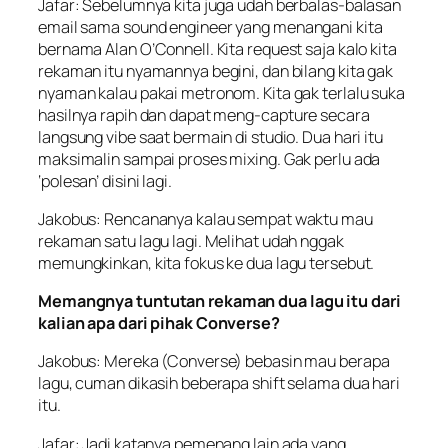
Jafar: Sebelumnya kita juga udah berbalas-balasan
email sama
sound engineer
yang menangani kita
bernama Alan O’Connell. Kita request saja kalo kita
rekaman itu nyamannya begini, dan bilang kita gak
nyaman kalau pakai metronom. Kita gak terlalu suka
hasilnya rapih dan dapat meng-
capture
secara
langsung vibe saat bermain di studio. Dua hari itu
maksimalin sampai proses mixing. Gak perlu ada
‘polesan’ disini lagi.
Jakobus: Rencananya kalau sempat waktu mau
rekaman satu lagu lagi. Melihat udah nggak
memungkinkan, kita fokus ke dua lagu tersebut.
Memangnya tuntutan rekaman dua lagu itu dari
kalian apa dari pihak Converse?
Jakobus: Mereka (Converse) bebasin mau berapa
lagu, cuman dikasih beberapa shift selama dua hari
itu.
Jafar: Jadi katanya pemenang lain ada yang