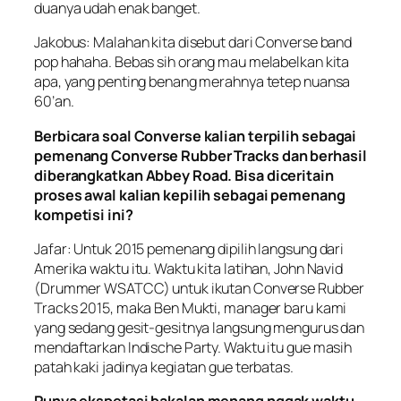
duanya udah enak banget.
Jakobus: Malahan kita disebut dari Converse band
pop hahaha. Bebas sih orang mau melabelkan kita
apa, yang penting benang merahnya tetep nuansa
60’an.
Berbicara soal Converse kalian terpilih sebagai
pemenang Converse Rubber Tracks dan berhasil
diberangkatkan Abbey Road. Bisa diceritain
proses awal kalian kepilih sebagai pemenang
kompetisi ini?
Jafar: Untuk 2015 pemenang dipilih langsung dari
Amerika waktu itu. Waktu kita latihan, John Navid
(Drummer WSATCC) untuk ikutan Converse Rubber
Tracks 2015, maka Ben Mukti, manager baru kami
yang sedang gesit-gesitnya langsung mengurus dan
mendaftarkan Indische Party. Waktu itu gue masih
patah kaki jadinya kegiatan gue terbatas.