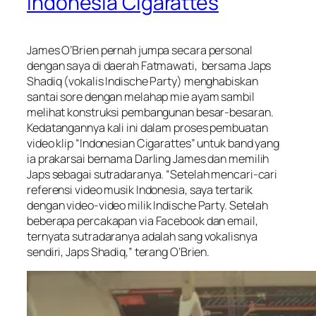
Indonesia Cigarattes
James O’Brien pernah jumpa secara personal
dengan saya di daerah Fatmawati, bersama Japs
Shadiq (vokalis Indische Party) menghabiskan
santai sore dengan melahap mie ayam sambil
melihat konstruksi pembangunan besar-besaran.
Kedatangannya kali ini dalam proses pembuatan
video klip “Indonesian Cigarattes” untuk band yang
ia prakarsai bernama Darling James dan memilih
Japs sebagai sutradaranya. “Setelah mencari-cari
referensi video musik Indonesia, saya tertarik
dengan video-video milik Indische Party. Setelah
beberapa percakapan via Facebook dan email,
ternyata sutradaranya adalah sang vokalisnya
sendiri, Japs Shadiq,” terang O’Brien.