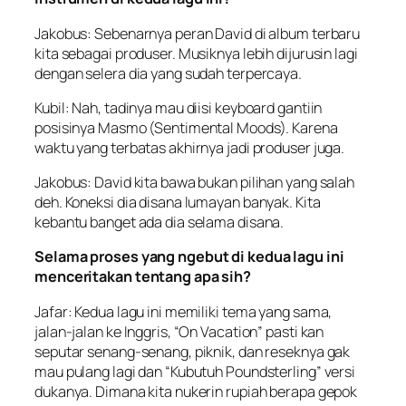
Jakobus: Sebenarnya peran David di album terbaru
kita sebagai produser. Musiknya lebih dijurusin lagi
dengan selera dia yang sudah terpercaya.
Kubil: Nah, tadinya mau diisi keyboard gantiin
posisinya Masmo (Sentimental Moods). Karena
waktu yang terbatas akhirnya jadi produser juga.
Jakobus: David kita bawa bukan pilihan yang salah
deh. Koneksi dia disana lumayan banyak. Kita
kebantu banget ada dia selama disana.
Selama proses yang ngebut di kedua lagu ini
menceritakan tentang apa sih?
Jafar: Kedua lagu ini memiliki tema yang sama,
jalan-jalan ke Inggris, “On Vacation” pasti kan
seputar senang-senang, piknik, dan reseknya gak
mau pulang lagi dan “Kubutuh Poundsterling” versi
dukanya. Dimana kita nukerin rupiah berapa gepok