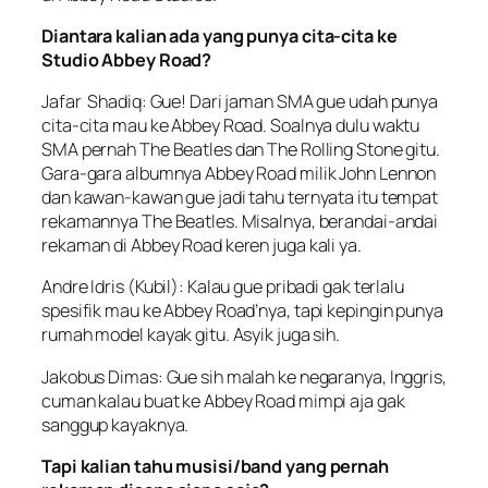
Diantara kalian ada yang punya cita-cita ke
Studio Abbey Road?
Jafar Shadiq: Gue! Dari jaman SMA gue udah punya
cita-cita mau ke Abbey Road. Soalnya dulu waktu
SMA pernah The Beatles dan The Rolling Stone gitu.
Gara-gara albumnya Abbey Road milik John Lennon
dan kawan-kawan gue jadi tahu ternyata itu tempat
rekamannya The Beatles. Misalnya, berandai-andai
rekaman di Abbey Road keren juga kali ya.
Andre Idris (Kubil): Kalau gue pribadi gak terlalu
spesifik mau ke Abbey Road’nya, tapi kepingin punya
rumah model kayak gitu. Asyik juga sih.
Jakobus Dimas: Gue sih malah ke negaranya, Inggris,
cuman kalau buat ke Abbey Road mimpi aja gak
sanggup kayaknya.
Tapi kalian tahu musisi/band yang pernah