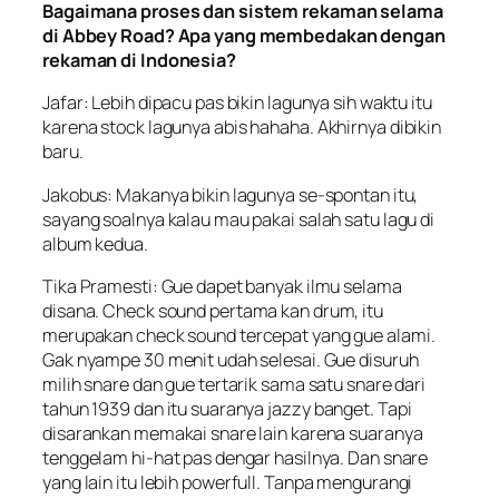
Bagaimana proses dan sistem rekaman selama
di Abbey Road? Apa yang membedakan dengan
rekaman di Indonesia?
Jafar: Lebih dipacu pas bikin lagunya sih waktu itu
karena
stock
lagunya abis hahaha. Akhirnya dibikin
baru.
Jakobus: Makanya bikin lagunya se-spontan itu,
sayang soalnya kalau mau pakai salah satu lagu di
album kedua.
Tika Pramesti: Gue dapet banyak ilmu selama
disana.
Check sound
pertama kan drum, itu
merupakan
check sound
tercepat yang gue alami.
Gak nyampe 30 menit udah selesai. Gue disuruh
milih snare dan gue tertarik sama satu snare dari
tahun 1939 dan itu suaranya
jazzy
banget. Tapi
disarankan memakai snare lain karena suaranya
tenggelam hi-hat pas dengar hasilnya. Dan snare
yang lain itu lebih
powerfull
. Tanpa mengurangi