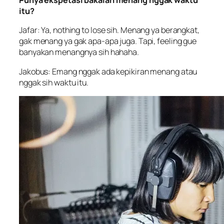
Punya ekspetasi bakalan menang nggak waktu
itu?
Jafar: Ya,
nothing to lose
sih. Menang ya berangkat,
gak menang ya gak apa-apa juga. Tapi,
feeling
gue
banyakan menangnya sih hahaha.
Jakobus: Emang nggak ada kepikiran menang atau
nggak sih waktu itu.