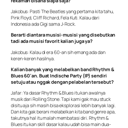
rekaman disana siapa saja?
Jakobus: Pasti The Beatles yang pertama kita tahu,
Pink Floyd, Cliff Richard, Fela Kuti. Kalau dari
Indonesia ada Gigi sama J-Rock.
Berarti diantara musisi-musisi yang disebutkan
tadi ada musisi favorit kalian juga ya?
Jakobus: Kalau di era 60-an sih emang ada dan
keren-keren hasilnya.
Kalian banyak yang melabelkan band Rhythm &
Blues 60’an. Buat Indische Party (IP) sendiri
setuju atau nggak dengan pelabelan tersebut?
Jafar: Ya dasar Rhythm & Blues itu kan awalnya
musik dari Rolling Stone. Tapi kami gak mau stuck
disitu aja sih masih bisa eksplorasi lebih banyak lagi.
Dan kita gak berani melabelkan kita band genre apa,
takutnya hal itu malah membatasi diri. Rhythm &
Blues itu kan skill dasar kalau udah bisa main dua-