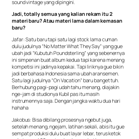
sound vintage
yang dipingini.
Jadi,
totally
semua yang kalian rekam itu 2
materi baru? Atau materi lama dalam kemasan
baru?
Jafar: Satu baru tapi satu lagi stock lama cuman
dulu judulnya “No Matter What They Say” yang gue
ubah jadi “Kubutuh Poundsterling” yang sebenernya
ini simpenan buat album kedua tapi karena menang
kompetisi ini jadinya kepakai. Tapi liriknya gue bikin
jadi berbahasa Indonesia sama ubah aransemen.
Satu lagi judulnya “On Vacation” baru banget tuh.
Berhubung pagi-pagi udah tahu menang, diajakin
nge-jam di studionya Kubil pas itu masih
instrumennya saja. Dengan jangka waktu dua hari
hahaha
Jakobus: Bisa dibilang prosesnya ngebut juga,
setelah menang, ngejam, latihan sekali, abis itu gue
sempat produksi dulu buat layar lebar, terus ketok