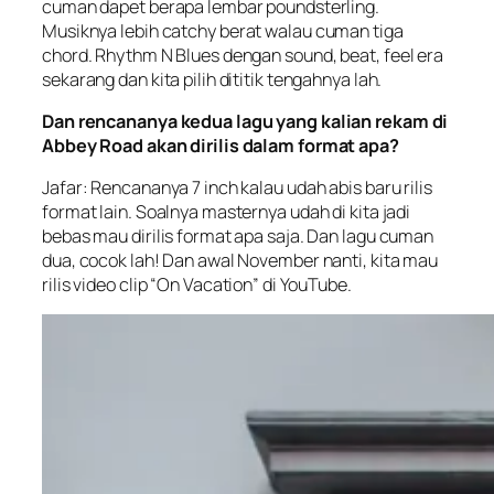
cuman dapet berapa lembar poundsterling.
Musiknya lebih
catchy
berat walau cuman tiga
chord. Rhythm N Blues dengan
sound, beat, feel
era
sekarang dan kita pilih dititik tengahnya lah.
Dan rencananya kedua lagu yang kalian rekam di
Abbey Road akan dirilis dalam format apa?
Jafar: Rencananya 7 inch kalau udah abis baru rilis
format lain. Soalnya masternya udah di kita jadi
bebas mau dirilis format apa saja. Dan lagu cuman
dua, cocok lah! Dan awal November nanti, kita mau
rilis video clip “On Vacation” di YouTube.