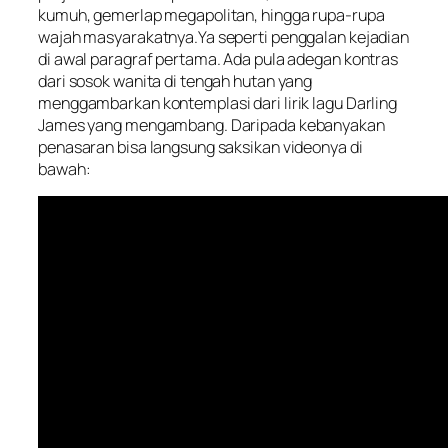
kumuh, gemerlap megapolitan, hingga rupa-rupa
wajah masyarakatnya.Ya seperti penggalan kejadian
di awal paragraf pertama. Ada pula adegan kontras
dari sosok wanita di tengah hutan yang
menggambarkan kontemplasi dari lirik lagu Darling
James yang mengambang. Daripada kebanyakan
penasaran bisa langsung saksikan videonya di
bawah: