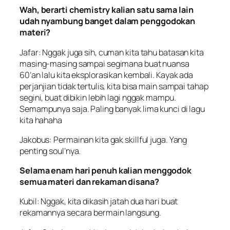
Wah, berarti
chemistry
kalian satu sama lain
udah nyambung banget dalam penggodokan
materi?
Jafar: Nggak juga sih, cuman kita tahu batasan kita
masing-masing sampai segimana buat nuansa
60’an lalu kita eksplorasikan kembali. Kayak ada
perjanjian tidak tertulis, kita bisa main sampai tahap
segini, buat dibikin lebih lagi nggak mampu.
Semampunya saja. Paling banyak lima kunci di lagu
kita hahaha
Jakobus: Permainan kita gak skillful juga. Yang
penting soul’nya.
Selama enam hari penuh kalian menggodok
semua materi dan rekaman disana?
Kubil: Nggak, kita dikasih jatah dua hari buat
rekamannya secara bermain langsung.