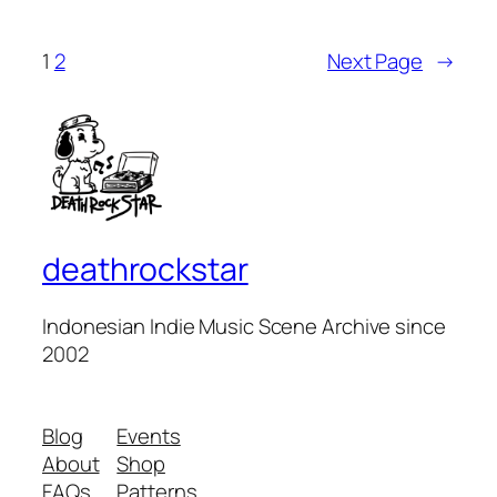
1
2
Next Page
→
deathrockstar
Indonesian Indie Music Scene Archive since
2002
Blog
Events
About
Shop
FAQs
Patterns