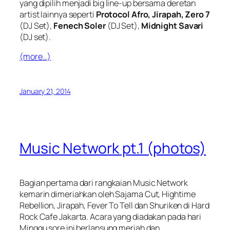
yang dipilih menjadi
big line-up
bersama deretan
artist lainnya seperti
Protocol Afro, Jirapah, Zero 7
(DJ Set),
Fenech Soler
(DJ Set),
Midnight Savari
(DJ set).
(more…)
January 21, 2014
Music Network pt.1 (photos)
Bagian pertama dari rangkaian Music Network
kemarin dimeriahkan oleh Sajama Cut, Hightime
Rebellion, Jirapah, Fever To Tell dan Shuriken di Hard
Rock Cafe Jakarta. Acara yang diadakan pada hari
Minggu sore ini berlansung meriah dan