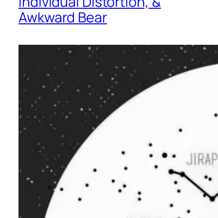
Individual Distortion, &
Awkward Bear