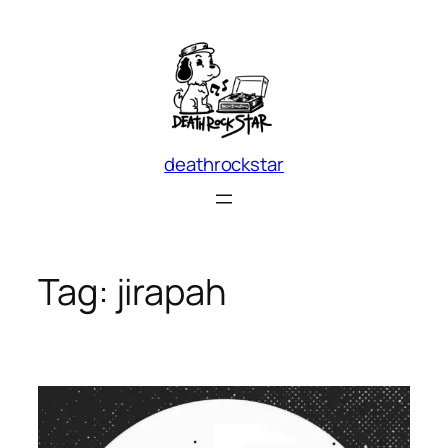
Skip
to
content
deathrockstar
Tag:
jirapah