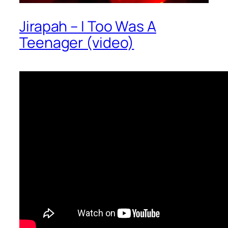
Jirapah – I Too Was A
Teenager (video)