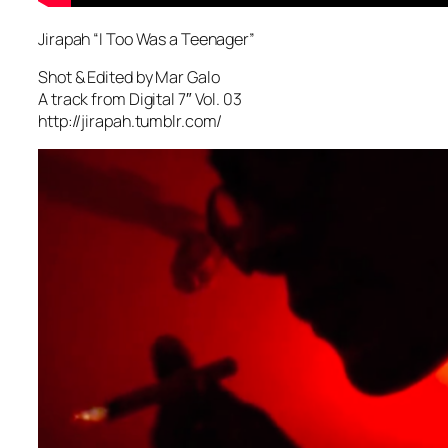
Jirapah “I Too Was a Teenager”
Shot & Edited by Mar Galo
A track from Digital 7″ Vol. 03
http://jirapah.tumblr.com/