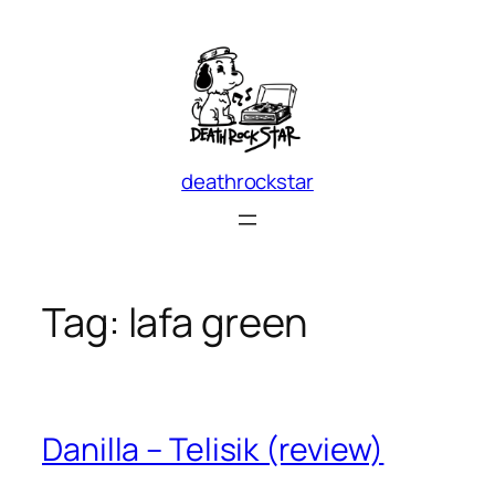
Skip
to
content
deathrockstar
Tag:
lafa green
Danilla – Telisik (review)