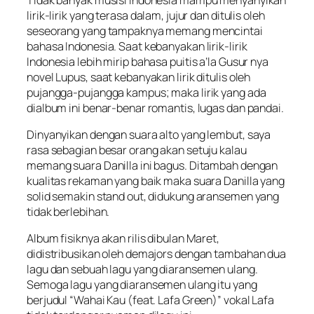
lirik-lirik yang terasa dalam, jujur dan ditulis oleh
seseorang yang tampaknya memang mencintai
bahasa Indonesia. Saat kebanyakan lirik-lirik
Indonesia lebih mirip bahasa puitis a’la Gusur nya
novel Lupus, saat kebanyakan lirik ditulis oleh
pujangga-pujangga kampus; maka lirik yang ada
dialbum ini benar-benar romantis, lugas dan pandai.
Dinyanyikan dengan suara alto yang lembut, saya
rasa sebagian besar orang akan setuju kalau
memang suara Danilla ini bagus. Ditambah dengan
kualitas rekaman yang baik maka suara Danilla yang
solid semakin stand out, didukung aransemen yang
tidak berlebihan.
Album fisiknya akan rilis dibulan Maret,
didistribusikan oleh demajors dengan tambahan dua
lagu dan sebuah lagu yang diaransemen ulang.
Semoga lagu yang diaransemen ulang itu yang
berjudul “Wahai Kau (feat. Lafa Green)” vokal Lafa