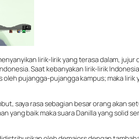
yanyikan lirik-lirik yang terasa dalam, jujur 
esia. Saat kebanyakan lirik-lirik Indonesia l
lis oleh pujangga-pujangga kampus; maka lirik
but, saya rasa sebagian besar orang akan setu
an yang baik maka suara Danilla yang solid s
t, didistribusikan oleh demajors dengan tamba