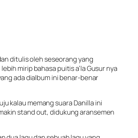
dan ditulis oleh seseorang yang
ebih mirip bahasa puitis a’la Gusur nya
 yang ada dialbum ini benar-benar
ju kalau memang suara Danilla ini
emakin stand out, didukung aransemen
han dua lagu dan sebuah lagu yang