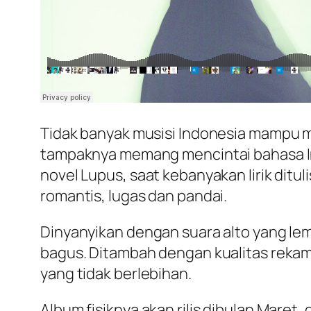
Tidak banyak musisi Indonesia mampu men
tampaknya memang mencintai bahasa Indon
novel Lupus, saat kebanyakan lirik ditu
romantis, lugas dan pandai.
Dinyanyikan dengan suara alto yang lem
bagus. Ditambah dengan kualitas rekam
yang tidak berlebihan.
Album fisiknya akan rilis dibulan Mare