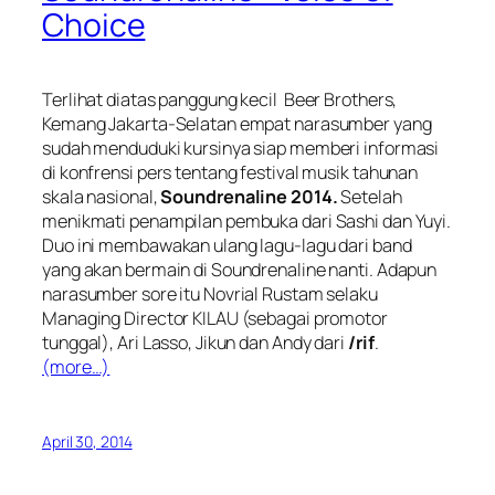
Choice
Terlihat diatas panggung kecil Beer Brothers,
Kemang Jakarta-Selatan empat narasumber yang
sudah menduduki kursinya siap memberi informasi
di konfrensi pers tentang festival musik tahunan
skala nasional,
Soundrenaline 2014.
Setelah
menikmati penampilan pembuka dari Sashi dan Yuyi.
Duo ini membawakan ulang lagu-lagu dari band
yang akan bermain di Soundrenaline nanti. Adapun
narasumber sore itu Novrial Rustam selaku
Managing Director KILAU (sebagai promotor
tunggal), Ari Lasso, Jikun dan Andy dari
/rif
.
(more…)
April 30, 2014