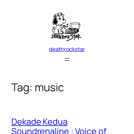
Skip
to
content
deathrockstar
Tag:
music
Dekade Kedua
Soundrenaline : Voice of