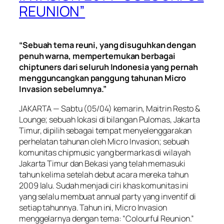
REUNION”
“Sebuah tema reuni, yang disuguhkan dengan
penuh warna, mempertemukan berbagai
chiptuners dari seluruh Indonesia yang pernah
mengguncangkan panggung tahunan Micro
Invasion sebelumnya.”
JAKARTA — Sabtu (05/04) kemarin, Maitrin Resto &
Lounge; sebuah lokasi di bilangan Pulomas, Jakarta
Timur, dipilih sebagai tempat menyelenggarakan
perhelatan tahunan oleh Micro Invasion; sebuah
komunitas chipmusic yang bermarkas di wilayah
Jakarta Timur dan Bekasi yang telah memasuki
tahun kelima setelah debut acara mereka tahun
2009 lalu. Sudah menjadi ciri khas komunitas ini
yang selalu membuat annual party yang inventif di
setiap tahunnya. Tahun ini, Micro Invasion
menggelarnya dengan tema: “Colourful Reunion.”