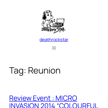
Skip
to
content
deathrockstar
Tag:
Reunion
Review Event : MICRO
INVASION 2014 “COLOURFUL