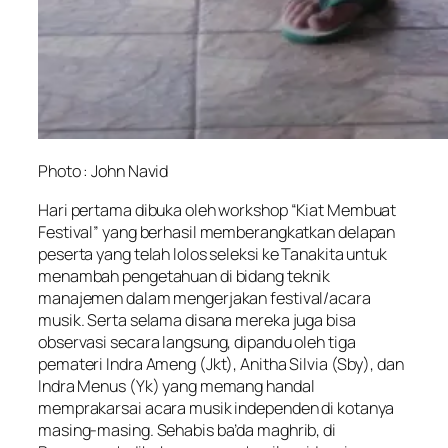
Photo : John Navid
Hari pertama dibuka oleh workshop “Kiat Membuat
Festival” yang berhasil memberangkatkan delapan
peserta yang telah lolos seleksi ke Tanakita untuk
menambah pengetahuan di bidang teknik
manajemen dalam mengerjakan festival/acara
musik. Serta selama disana mereka juga bisa
observasi secara langsung, dipandu oleh tiga
pemateri Indra Ameng (Jkt), Anitha Silvia (Sby), dan
Indra Menus (Yk) yang memang handal
memprakarsai acara musik independen di kotanya
masing-masing. Sehabis ba’da maghrib, di