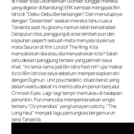
di Pasar Bisa Dikonserkan (konser tunggal mereka
yang digelar di Bandung) ERK kembali mengajak Bin
Idris di “Debu-Debu Berterbangan”. Dan menutupnya
dengan “Desember” seakan mereka tahu cuaca
Tanakita saat itu gloomy namun lebih bersahabat.
Gelap pun tiba, panggung di area lembah pun dari
kejauhan seperti sebuah mata menyala layaknya
mata Sauron di film Lord of The Ring. Kita
menyaksikan dia atau dia menyaksikan kita? Salah
satu desain panggung terbaik yang pernah saya
lihat. “Ini lama-lama jadi Bin Idris Fest nih” ujar Haikal
Azizi/Bin Idris ke saya sebelum mempersiapkan diri
dengan Sigmun. Unit psychedelic-blues berat yang
dalam waktu dekat ini merilis album penuh berjudul
Crimson Eyes. Lagi-lagi tampil memukau di hadapan
penonton. Pun mencoba memperkenalkan single
terbaru “Ozymandias” yang lumayan catchy. “The
Long Haul” menjadi lagu pamungkas bergemuruh
seisi Tanakita.