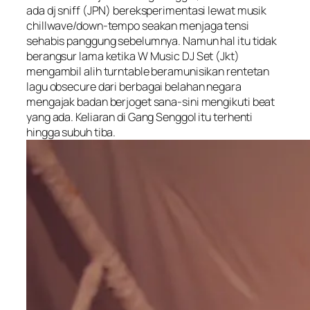
ada dj sniff (JPN) bereksperimentasi lewat musik
chillwave/down-tempo seakan menjaga tensi
sehabis panggung sebelumnya. Namun hal itu tidak
berangsur lama ketika W Music DJ Set (Jkt)
mengambil alih turntable beramunisikan rentetan
lagu
obsecure
dari berbagai belahan negara
mengajak badan berjoget sana-sini mengikuti
beat
yang ada. Keliaran di Gang Senggol itu terhenti
hingga subuh tiba.