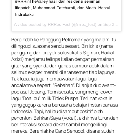
#RRRinTheValley hasil dari residensi seniman
lifepatch, Muhammad Fatchurofi, dan Moch. Hasrul
Indrabakti
A video posted by RRRec Fest (@rrrec_fest) on
Sep 25, 2015 at 4:40am PDT
Berpindah ke Panggung Petromak yang malam itu
dilingkupi suasana sendu sesaat, Bin Idris (nama
panggung dari proyek solo vokalis Sigmun, Haikal
Azizi) menjamu telinga kalian dengan permainan
gitar yang syahdu dan ganas campur aduk dalam
selimut eksperimental di aransemen tiap lagunya.
Tak lupa, ia juga membawakan lagu-lagu
andalannya seperti “Rebahan”. Dilanjut duo avant-
pop asal Jepang, Tenniscoats, yang meng-cover
lagu “Doa Ibu” milik Titiek Puspa. Terlihat vokalis
yang gugup karena berusaha belajar instan bahasa
Indonesia. Tapi, hal itu disambut positif oleh
penonton. Bahkan Saya (vokal), akhirnya turun dan
berinteraksi secara dekat sambil mengelilingi
mereka. Beranjak ke Gang Senggol, disana sudah