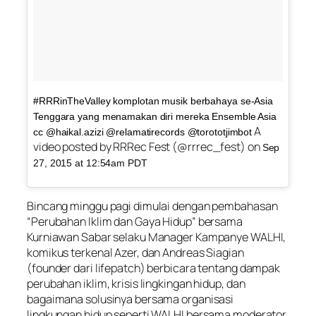
#RRRinTheValley komplotan musik berbahaya se-Asia
Tenggara yang menamakan diri mereka Ensemble Asia
A
cc @haikal.azizi @relamatirecords @torototjimbot
video posted by RRRec Fest (@rrrec_fest) on
Sep
27, 2015 at 12:54am PDT
Bincang minggu pagi dimulai dengan pembahasan
“Perubahan Iklim dan Gaya Hidup” bersama
Kurniawan Sabar selaku Manager Kampanye WALHI,
komikus terkenal Azer, dan Andreas Siagian
(founder dari lifepatch) berbicara tentang dampak
perubahan iklim, krisis lingkingan hidup, dan
bagaimana solusinya bersama organisasi
lingkungan hidup seperti WALHI bersama moderator