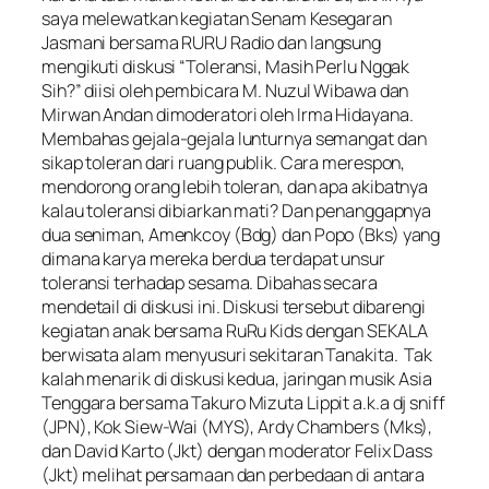
saya melewatkan kegiatan Senam Kesegaran
Jasmani bersama RURU Radio dan langsung
mengikuti diskusi “Toleransi, Masih Perlu Nggak
Sih?” diisi oleh pembicara M. Nuzul Wibawa dan
Mirwan Andan dimoderatori oleh Irma Hidayana.
Membahas gejala-gejala lunturnya semangat dan
sikap toleran dari ruang publik. Cara merespon,
mendorong orang lebih toleran, dan apa akibatnya
kalau toleransi dibiarkan mati? Dan penanggapnya
dua seniman, Amenkcoy (Bdg) dan Popo (Bks) yang
dimana karya mereka berdua terdapat unsur
toleransi terhadap sesama. Dibahas secara
mendetail di diskusi ini. Diskusi tersebut dibarengi
kegiatan anak bersama RuRu Kids dengan SEKALA
berwisata alam menyusuri sekitaran Tanakita. Tak
kalah menarik di diskusi kedua, jaringan musik Asia
Tenggara bersama Takuro Mizuta Lippit a.k.a dj sniff
(JPN), Kok Siew-Wai (MYS), Ardy Chambers (Mks),
dan David Karto (Jkt) dengan moderator Felix Dass
(Jkt) melihat persamaan dan perbedaan di antara