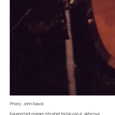
Photo : John Navid
Karena tadi malam istirahat terlalu larut, akhirnya