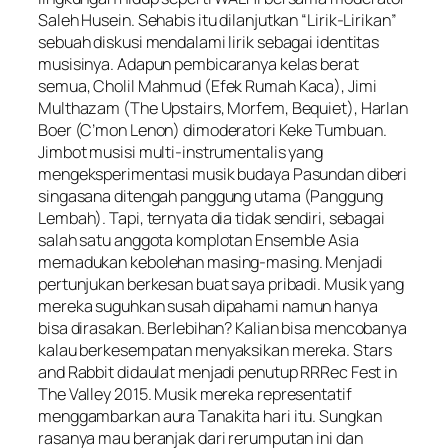
Saleh Husein. Sehabis itu dilanjutkan “Lirik-Lirikan”
sebuah diskusi mendalami lirik sebagai identitas
musisinya. Adapun pembicaranya kelas berat
semua, Cholil Mahmud (Efek Rumah Kaca), Jimi
Multhazam (The Upstairs, Morfem, Bequiet), Harlan
Boer (C’mon Lenon) dimoderatori Keke Tumbuan.
Jimbot musisi multi-instrumentalis yang
mengeksperimentasi musik budaya Pasundan diberi
singasana ditengah panggung utama (Panggung
Lembah). Tapi, ternyata dia tidak sendiri, sebagai
salah satu anggota komplotan Ensemble Asia
memadukan kebolehan masing-masing. Menjadi
pertunjukan berkesan buat saya pribadi. Musik yang
mereka suguhkan susah dipahami namun hanya
bisa dirasakan. Berlebihan? Kalian bisa mencobanya
kalau berkesempatan menyaksikan mereka. Stars
and Rabbit didaulat menjadi penutup RRRec Fest in
The Valley 2015. Musik mereka representatif
menggambarkan aura Tanakita hari itu. Sungkan
rasanya mau beranjak dari rerumputan ini dan