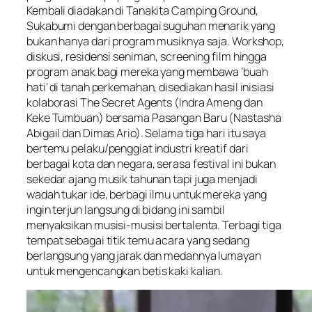
Kembali diadakan di Tanakita Camping Ground,
Sukabumi dengan berbagai suguhan menarik yang
bukan hanya dari program musiknya saja. Workshop,
diskusi, residensi seniman, screening film hingga
program anak bagi mereka yang membawa ‘buah
hati’ di tanah perkemahan, disediakan hasil inisiasi
kolaborasi The Secret Agents (Indra Ameng dan
Keke Tumbuan) bersama Pasangan Baru (Nastasha
Abigail dan Dimas Ario). Selama tiga hari itu saya
bertemu pelaku/penggiat industri kreatif dari
berbagai kota dan negara, serasa festival ini bukan
sekedar ajang musik tahunan tapi juga menjadi
wadah tukar ide, berbagi ilmu untuk mereka yang
ingin terjun langsung di bidang ini sambil
menyaksikan musisi-musisi bertalenta. Terbagi tiga
tempat sebagai titik temu acara yang sedang
berlangsung yang jarak dan medannya lumayan
untuk mengencangkan betis kaki kalian.