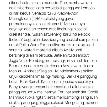
dikenal dalam suara manusia. Dan membawakan
dalam berbagai cara berbeda di panggung Lembah
di hari kedua. Sehabis itu Yui-Saowakhon
Muangkruan (THA) celloist yang gaya
permainannya sangat ekspresif. Menurutnya
gayanya adalah respon atas lingkungan social
disekitar dia. “Salah satu energi baru Indie-Rock
Ibukota” begitulah deskripsi yang booklet sampaikan
untuk Polka Wars. Formasi live mereka cukup solid
sore itu. Materi-materi di album Axis Mundi
bersinerji di alam terbuka. Setelah itu disambut
Jogja Noise Bombing membisingkan seluruh lembah.
Bermain secara bergilir Hendra Adytiawan – Indra
Menus – Andreas Siagian – Mindblastworks saling
unjuk kebolehan masing-masing. Balik ke panggung
besar, Efek Rumah Kaca sudah bersiap sepertinya.
Banyak yang mengambil tempat duduk lebih dekat
panggung untuk melihatnya. Terlihat anak dari Cholil
Mahmud (vokal/gitar) setia mendampingi sang ayah
di atas panggung hingga selesai. Mengulang momen