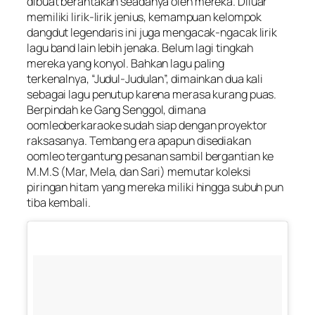
dibuat berantakan seadanya oleh mereka. Diluar
memiliki lirik-lirik jenius, kemampuan kelompok
dangdut legendaris ini juga mengacak-ngacak lirik
lagu band lain lebih jenaka. Belum lagi tingkah
mereka yang konyol. Bahkan lagu paling
terkenalnya, “Judul-Judulan”, dimainkan dua kali
sebagai lagu penutup karena merasa kurang puas.
Berpindah ke Gang Senggol, dimana
oomleoberkaraoke sudah siap dengan proyektor
raksasanya. Tembang era apapun disediakan
oomleo tergantung pesanan sambil bergantian ke
M.M.S (Mar, Mela, dan Sari) memutar koleksi
piringan hitam yang mereka miliki hingga subuh pun
tiba kembali.