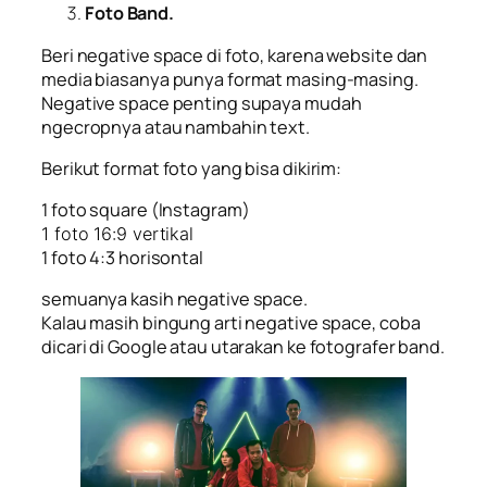
Foto Band.
Beri negative space di foto, karena website dan
media biasanya punya format masing-masing.
Negative space penting supaya mudah
ngecropnya atau nambahin text.
Berikut format foto yang bisa dikirim:
1 foto square (Instagram)
1 foto 16:9 vertikal
1 foto 4:3 horisontal
semuanya kasih negative space.
Kalau masih bingung arti negative space, coba
dicari di Google atau utarakan ke fotografer band.