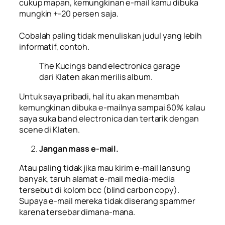
cukup mapan, kemungkinan e-mail kamu dibuka
mungkin +-20 persen saja.
Cobalah paling tidak menuliskan judul yang lebih
informatif, contoh.
The Kucings band electronica garage
dari Klaten akan merilis album.
Untuk saya pribadi, hal itu akan menambah
kemungkinan dibuka e-mailnya sampai 60% kalau
saya suka band
electronica
dan tertarik dengan
scene
di Klaten.
Jangan mass e-mail.
Atau paling tidak jika mau kirim e-mail lansung
banyak, taruh alamat e-mail media-media
tersebut di kolom bcc (blind carbon copy).
Supaya e-mail mereka tidak diserang spammer
karena tersebar dimana-mana.