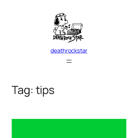
Skip
to
content
deathrockstar
Tag:
tips