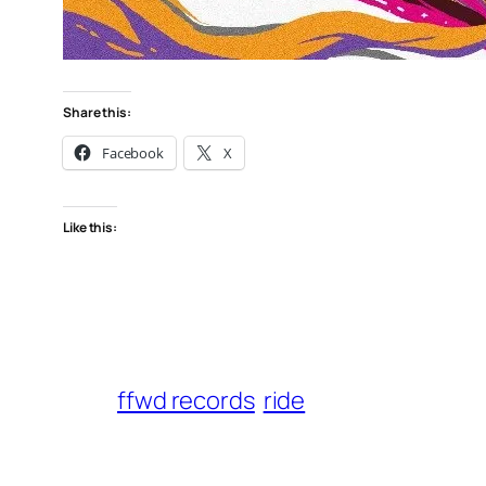
Share this:
Facebook
X
Like this:
ffwd records
ride