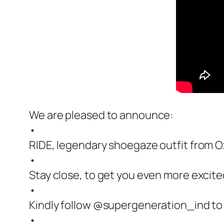
We are pleased to announce:
•
RIDE, legendary shoegaze outfit from O
•
Stay close, to get you even more excit
•
Kindly follow @supergeneration_ind to
•