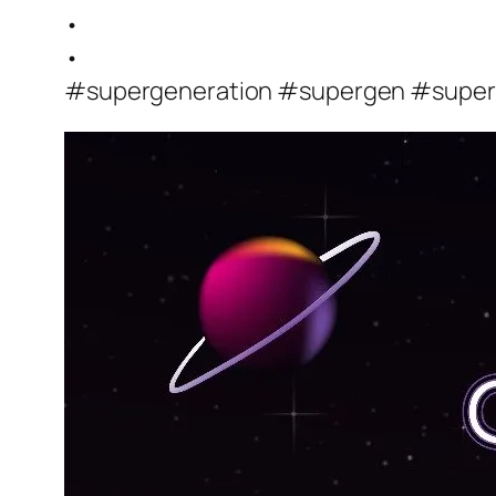
•
•
#supergeneration #supergen #supe