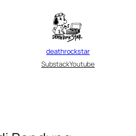
deathrockstar
Substack
Youtube