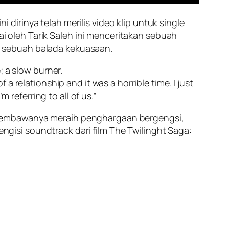
ini dirinya telah merilis video klip untuk single
dai oleh Tarik Saleh ini menceritakan sebuah
lah sebuah balada kekuasaan.
; a slow burner.
a relationship and it was a horrible time. I just
 referring to all of us.”
 membawanya meraih penghargaan bergengsi,
isi soundtrack dari film The Twilinght Saga: