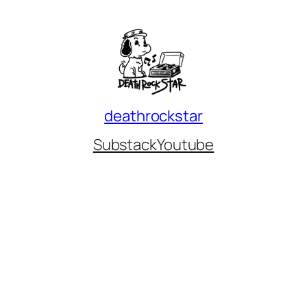
deathrockstar
Substack
Youtube