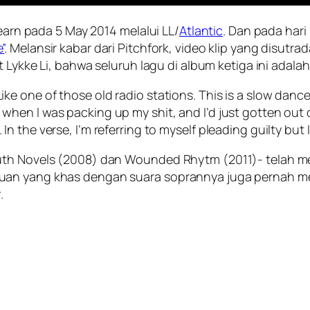
Learn pada 5 May 2014 melalui LL/
Atlantic
. Dan pada hari 
”
. Melansir kabar dari Pitchfork, video klip yang disutra
ut Lykke Li, bahwa seluruh lagu di album ketiga ini ada
ike one of those old radio stations. This is a slow dance
hen I was packing up my shit, and I’d just gotten out of 
n the verse, I’m referring to myself pleading guilty but I’m
Youth Novels (2008) dan Wounded Rhytm (2011)- telah
an yang khas dengan suara soprannya juga pernah meng
y
.