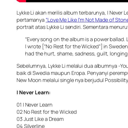
Lykke Li akan merilis album terbarunya, I Never 
pertamanya
“Love Me Like I’m Not Made of Stone
portrait atas Lykke Li sendiri. Sementara menur
“Every song on the album is a power ballad. L
I wrote [“No Rest for the Wicked”] in Sweden w
had the hurt, shame, sadness, guilt, longing. I
Sebelumnya, Lykke Li melalui dua albumnya -
baik di Swedia maupun Eropa. Penyanyi perempu
New Moon melalui single nya berjudul
Possibilit
I Never Learn
:
01 I Never Learn
02 No Rest for the Wicked
03 Just Like a Dream
04 Silverline