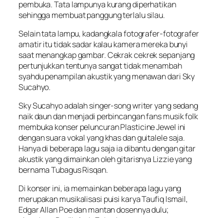
pembuka. Tata lampunya kurang diperhatikan
sehingga membuat panggung terlalu silau.
Selain tata lampu, kadangkala fotografer-fotografer
amatir itu tidak sadar kalau kamera mereka bunyi
saat menangkap gambar. Cekrak cekrek sepanjang
pertunjukkan tentunya sangat tidak menambah
syahdu penampilan akustik yang menawan dari Sky
Sucahyo.
Sky Sucahyo adalah singer-song writer yang sedang
naik daun dan menjadi perbincangan fans musik folk
membuka konser peluncuran Plasticine Jewel ini
dengan suara vokal yang khas dan guitalele saja.
Hanya di beberapa lagu saja ia dibantu dengan gitar
akustik yang dimainkan oleh gitarisnya Lizzie yang
bernama Tubagus Risqan.
Di konser ini, ia memainkan beberapa lagu yang
merupakan musikalisasi puisi karya Taufiq Ismail,
Edgar Allan Poe dan mantan dosennya dulu;