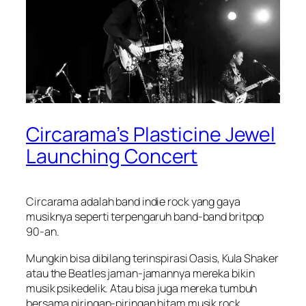
Circarama’s Plasticine Jewel
Launching Concert
Circarama adalah band indie rock yang gaya
musiknya seperti terpengaruh band-band britpop
90-an.
Mungkin bisa dibilang terinspirasi Oasis, Kula Shaker
atau the Beatles jaman-jamannya mereka bikin
musik psikedelik. Atau bisa juga mereka tumbuh
bersama piringan-piringan hitam musik rock