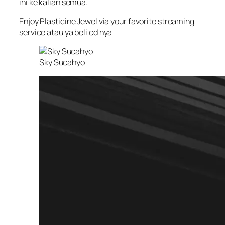
ini ke kalian semua.
Enjoy Plasticine Jewel via your favorite streaming
service
atau ya beli cd nya
Sky Sucahyo