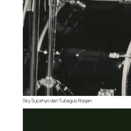
Sky Sucahyo dan Tubagus Risqan